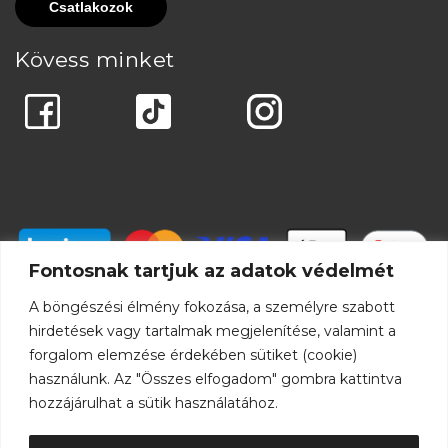
Kövess minket
Fontosnak tartjuk az adatok védelmét
A böngészési élmény fokozása, a személyre szabott
hirdetések vagy tartalmak megjelenítése, valamint a
forgalom elemzése érdekében sütiket (cookie)
használunk. Az "Összes elfogadom" gombra kattintva
hozzájárulhat a sütik használatához.