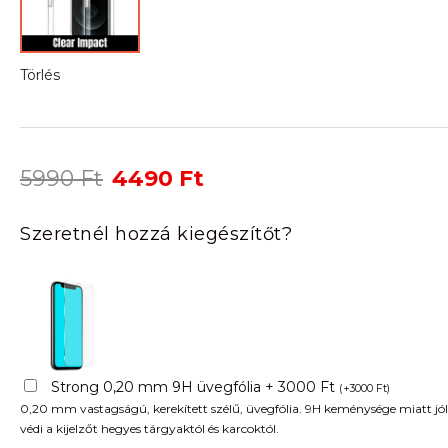
Törlés
Original
Current
5990
Ft
4490
Ft
price
price
was:
is:
Szeretnél hozzá kiegészítőt?
5990 Ft.
4490 Ft.
Strong 0,20 mm 9H üvegfólia + 3000 Ft
(
+
3000
Ft
)
0,20 mm vastagságú, kerekített szélű, üvegfólia. 9H keménysége miatt jól
védi a kijelzőt hegyes tárgyaktól és karcoktól.