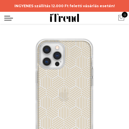
INGYENES szállítás 12.000 Ft feletti vásárlás esetén!
0