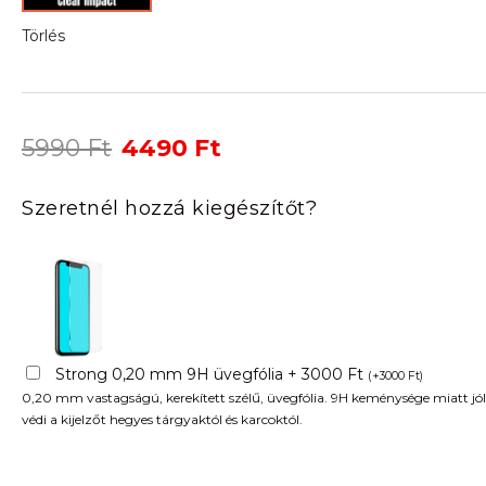
Törlés
Original
Current
5990
Ft
4490
Ft
price
price
was:
is:
Szeretnél hozzá kiegészítőt?
5990 Ft.
4490 Ft.
Strong 0,20 mm 9H üvegfólia + 3000 Ft
(
+
3000
Ft
)
0,20 mm vastagságú, kerekített szélű, üvegfólia. 9H keménysége miatt jól
védi a kijelzőt hegyes tárgyaktól és karcoktól.