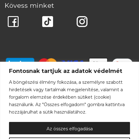
Kövess minket
Fontosnak tartjuk az adatok védelmét
A böngészési élmény fokozása, a személyre szabott
hirdetések vagy tartalmak megjelenítése, valamint a
forgalom elemzése érdekében sütiket (cookie)
használunk. Az "Összes elfogadom" gombra kattintva
hozzájárulhat a sütik használatához.
Az összes elfogadása