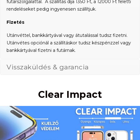
futárszolgálattal. A szállítás díja 1350 Ft, a 12000 Ft feletti
rendeléseket pedig ingyenesen szállítjuk.
Fizetés
Utánvéttel, bankkártyával vagy átutalással tudsz fizetni.
Utánvétes opciónál a szállításkor tudsz készpénzzel vagy
bankkártyával fizetni a futárnak.
Visszaküldés & garancia
Clear Impact