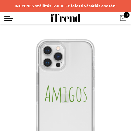
INGYENES szállítás 12.000 Ft feletti vásárlás esetén!
0