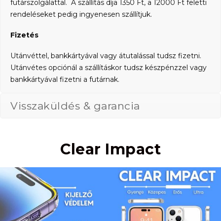
futárszolgálattal. A szállítás díja 1350 Ft, a 12000 Ft feletti
rendeléseket pedig ingyenesen szállítjuk.
Fizetés
Utánvéttel, bankkártyával vagy átutalással tudsz fizetni.
Utánvétes opciónál a szállításkor tudsz készpénzzel vagy
bankkártyával fizetni a futárnak.
Visszaküldés & garancia
Clear Impact