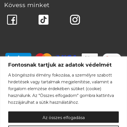
Kövess minket
Fontosnak tartjuk az adatok védelmét
A böngészési élmény fokozása, a személyre szabott
hirdetések vagy tartalmak megjelenítése, valamint a
forgalom elemzése érdekében sütiket (cookie)
használunk. Az "Összes elfogadom" gombra kattintva
hozzájárulhat a sütik használatához.
Az összes elfogadása