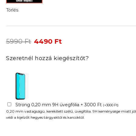
Törlés
Original
Current
5990
Ft
4490
Ft
price
price
was:
is:
Szeretnél hozzá kiegészítőt?
5990 Ft.
4490 Ft.
Strong 0,20 mm 9H üvegfólia + 3000 Ft
(
+
3000
Ft
)
0,20 mm vastagságú, kerekített szélű, üvegfólia. 9H keménysége miatt jól
védi a kijelzőt hegyes tárgyaktól és karcoktól.