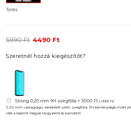
Törlés
Original
Current
5990
Ft
4490
Ft
price
price
was:
is:
Szeretnél hozzá kiegészítőt?
5990 Ft.
4490 Ft.
Strong 0,20 mm 9H üvegfólia + 3000 Ft
(
+
3000
Ft
)
0,20 mm vastagságú, kerekített szélű, üvegfólia. 9H keménysége miatt jól
védi a kijelzőt hegyes tárgyaktól és karcoktól.