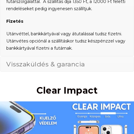
futárszolgálattal. A szállítás díja 1350 Ft, a 12000 Ft feletti
rendeléseket pedig ingyenesen szállítjuk.
Fizetés
Utánvéttel, bankkártyával vagy átutalással tudsz fizetni.
Utánvétes opciónál a szállításkor tudsz készpénzzel vagy
bankkártyával fizetni a futárnak.
Visszaküldés & garancia
Clear Impact