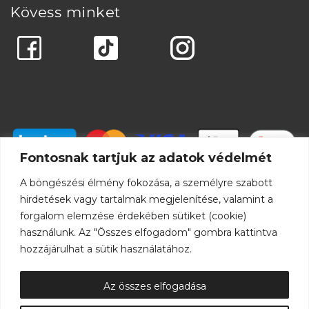
Kövess minket
Fontosnak tartjuk az adatok védelmét
A böngészési élmény fokozása, a személyre szabott
hirdetések vagy tartalmak megjelenítése, valamint a
forgalom elemzése érdekében sütiket (cookie)
használunk. Az "Összes elfogadom" gombra kattintva
hozzájárulhat a sütik használatához.
Az összes elfogadása