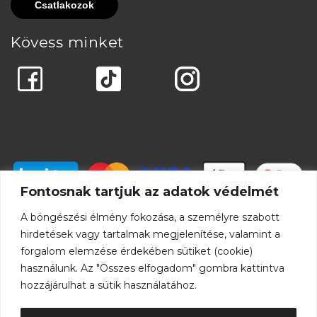
Kövess minket
Fontosnak tartjuk az adatok védelmét
A böngészési élmény fokozása, a személyre szabott
hirdetések vagy tartalmak megjelenítése, valamint a
forgalom elemzése érdekében sütiket (cookie)
használunk. Az "Összes elfogadom" gombra kattintva
hozzájárulhat a sütik használatához.