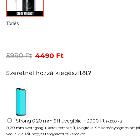
Törlés
Original
Current
5990
Ft
4490
Ft
price
price
was:
is:
Szeretnél hozzá kiegészítőt?
5990 Ft.
4490 Ft.
Strong 0,20 mm 9H üvegfólia + 3000 Ft
(
+
3000
Ft
)
0,20 mm vastagságú, kerekített szélű, üvegfólia. 9H keménysége miatt jól
védi a kijelzőt hegyes tárgyaktól és karcoktól.