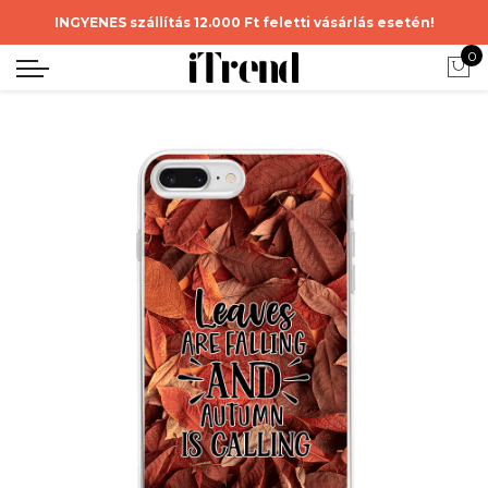
INGYENES szállítás 12.000 Ft feletti vásárlás esetén!
0