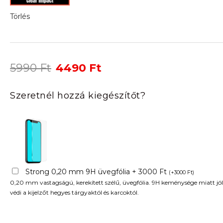
Törlés
Original
Current
5990
Ft
4490
Ft
price
price
was:
is:
Szeretnél hozzá kiegészítőt?
5990 Ft.
4490 Ft.
Strong 0,20 mm 9H üvegfólia + 3000 Ft
(
+
3000
Ft
)
0,20 mm vastagságú, kerekített szélű, üvegfólia. 9H keménysége miatt jól
védi a kijelzőt hegyes tárgyaktól és karcoktól.