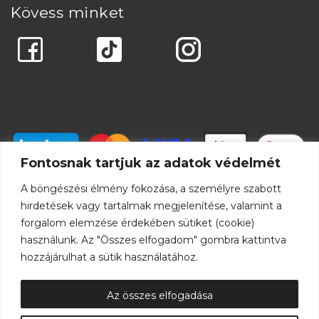
Kövess minket
Fontosnak tartjuk az adatok védelmét
A böngészési élmény fokozása, a személyre szabott
hirdetések vagy tartalmak megjelenítése, valamint a
forgalom elemzése érdekében sütiket (cookie)
használunk. Az "Összes elfogadom" gombra kattintva
hozzájárulhat a sütik használatához.
Az összes elfogadása