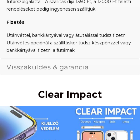
futárszolgálattal. A szállítás díja 1350 Ft, a 12000 Ft feletti
rendeléseket pedig ingyenesen szállítjuk.
Fizetés
Utánvéttel, bankkártyával vagy átutalással tudsz fizetni.
Utánvétes opciónál a szállításkor tudsz készpénzzel vagy
bankkártyával fizetni a futárnak.
Visszaküldés & garancia
Clear Impact