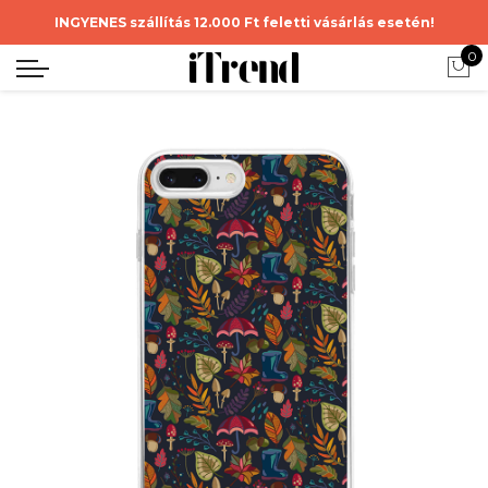
INGYENES szállítás 12.000 Ft feletti vásárlás esetén!
0