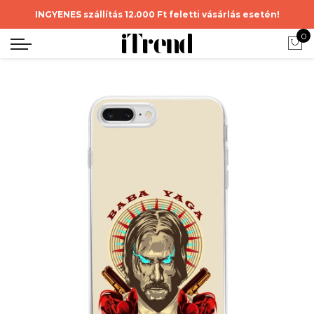
INGYENES szállítás 12.000 Ft feletti vásárlás esetén!
0