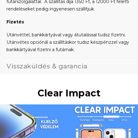
futárszolgálattal. A szállítás díja 1350 Ft, a 12000 Ft feletti
rendeléseket pedig ingyenesen szállítjuk.
Fizetés
Utánvéttel, bankkártyával vagy átutalással tudsz fizetni.
Utánvétes opciónál a szállításkor tudsz készpénzzel vagy
bankkártyával fizetni a futárnak.
Visszaküldés & garancia
Clear Impact