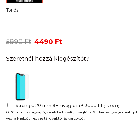
Törlés
Original
Current
5990
Ft
4490
Ft
price
price
was:
is:
Szeretnél hozzá kiegészítőt?
5990 Ft.
4490 Ft.
Strong 0,20 mm 9H üvegfólia + 3000 Ft
(
+
3000
Ft
)
0,20 mm vastagságú, kerekített szélű, üvegfólia. 9H keménysége miatt jól
védi a kijelzőt hegyes tárgyaktól és karcoktól.