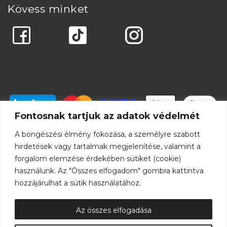
Kövess minket
Fontosnak tartjuk az adatok védelmét
A böngészési élmény fokozása, a személyre szabott
hirdetések vagy tartalmak megjelenítése, valamint a
forgalom elemzése érdekében sütiket (cookie)
használunk. Az "Összes elfogadom" gombra kattintva
hozzájárulhat a sütik használatához.
Az összes elfogadása