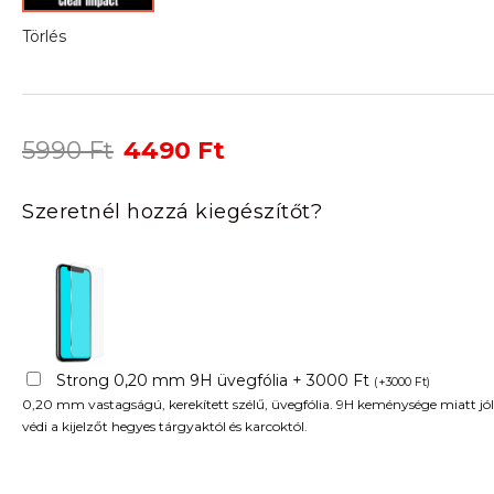
Törlés
Original
Current
5990
Ft
4490
Ft
price
price
was:
is:
Szeretnél hozzá kiegészítőt?
5990 Ft.
4490 Ft.
Strong 0,20 mm 9H üvegfólia + 3000 Ft
(
+
3000
Ft
)
0,20 mm vastagságú, kerekített szélű, üvegfólia. 9H keménysége miatt jól
védi a kijelzőt hegyes tárgyaktól és karcoktól.