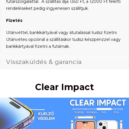
futárszolgálattal. A szállítás díja 1350 Ft, a 12000 Ft feletti
rendeléseket pedig ingyenesen szállítjuk.
Fizetés
Utánvéttel, bankkártyával vagy átutalással tudsz fizetni.
Utánvétes opciónál a szállításkor tudsz készpénzzel vagy
bankkártyával fizetni a futárnak.
Visszaküldés & garancia
Clear Impact