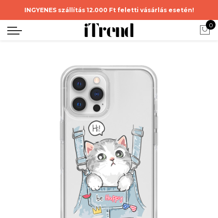
INGYENES szállítás 12.000 Ft feletti vásárlás esetén!
0