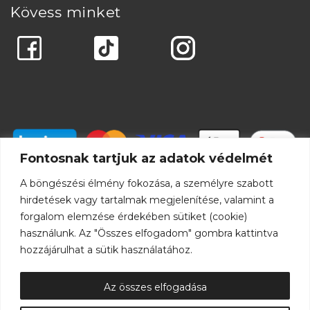
Kövess minket
Fontosnak tartjuk az adatok védelmét
A böngészési élmény fokozása, a személyre szabott
hirdetések vagy tartalmak megjelenítése, valamint a
forgalom elemzése érdekében sütiket (cookie)
használunk. Az "Összes elfogadom" gombra kattintva
hozzájárulhat a sütik használatához.
Az összes elfogadása