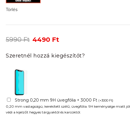
Törlés
Original
Current
5990
Ft
4490
Ft
price
price
was:
is:
Szeretnél hozzá kiegészítőt?
5990 Ft.
4490 Ft.
Strong 0,20 mm 9H üvegfólia + 3000 Ft
(
+
3000
Ft
)
0,20 mm vastagságú, kerekített szélű, üvegfólia. 9H keménysége miatt jól
védi a kijelzőt hegyes tárgyaktól és karcoktól.