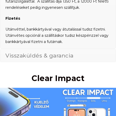
futárszolgálattal. A szállítás díja 1350 Ft, a 12000 Ft feletti
rendeléseket pedig ingyenesen szállítjuk.
Fizetés
Utánvéttel, bankkártyával vagy átutalással tudsz fizetni.
Utánvétes opciónál a szállításkor tudsz készpénzzel vagy
bankkártyával fizetni a futárnak.
Visszaküldés & garancia
Clear Impact