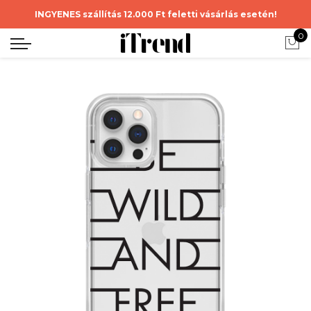
INGYENES szállítás 12.000 Ft feletti vásárlás esetén!
0