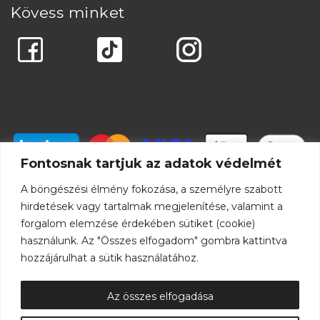
Kövess minket
Fontosnak tartjuk az adatok védelmét
A böngészési élmény fokozása, a személyre szabott
hirdetések vagy tartalmak megjelenítése, valamint a
forgalom elemzése érdekében sütiket (cookie)
használunk. Az "Összes elfogadom" gombra kattintva
hozzájárulhat a sütik használatához.
Az összes elfogadása