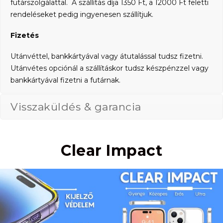
futárszolgálattal. A szállítás díja 1350 Ft, a 12000 Ft feletti
rendeléseket pedig ingyenesen szállítjuk.
Fizetés
Utánvéttel, bankkártyával vagy átutalással tudsz fizetni.
Utánvétes opciónál a szállításkor tudsz készpénzzel vagy
bankkártyával fizetni a futárnak.
Visszaküldés & garancia
Clear Impact