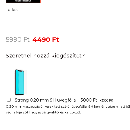
Törlés
Original
Current
5990
Ft
4490
Ft
price
price
was:
is:
Szeretnél hozzá kiegészítőt?
5990 Ft.
4490 Ft.
Strong 0,20 mm 9H üvegfólia + 3000 Ft
(
+
3000
Ft
)
0,20 mm vastagságú, kerekített szélű, üvegfólia. 9H keménysége miatt jól
védi a kijelzőt hegyes tárgyaktól és karcoktól.