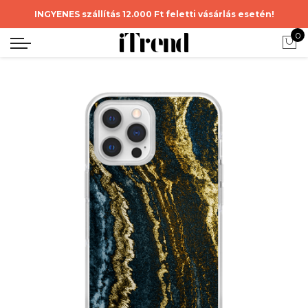
INGYENES szállítás 12.000 Ft feletti vásárlás esetén!
0