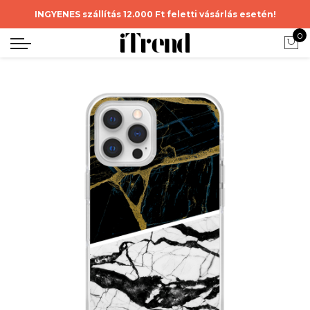
INGYENES szállítás 12.000 Ft feletti vásárlás esetén!
0