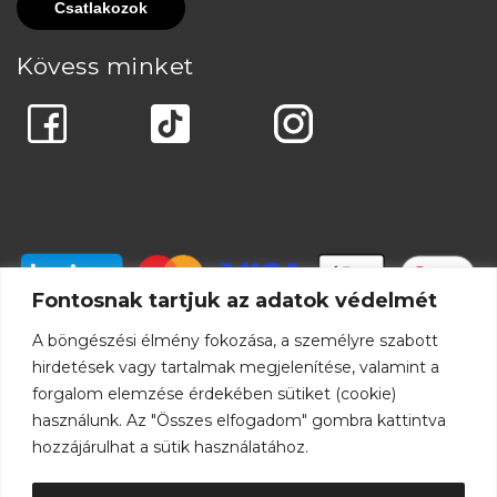
Kövess minket
Fontosnak tartjuk az adatok védelmét
A böngészési élmény fokozása, a személyre szabott
hirdetések vagy tartalmak megjelenítése, valamint a
forgalom elemzése érdekében sütiket (cookie)
használunk. Az "Összes elfogadom" gombra kattintva
hozzájárulhat a sütik használatához.