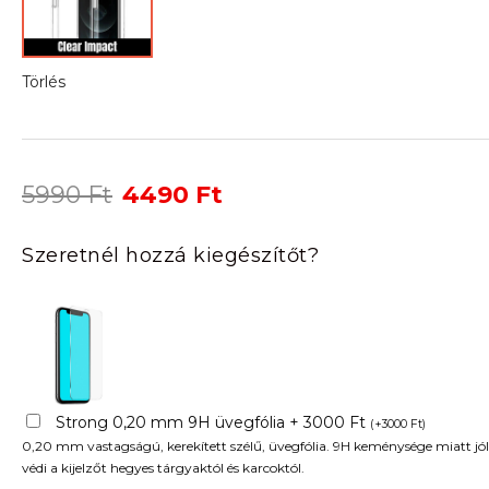
Törlés
Original
Current
5990
Ft
4490
Ft
price
price
was:
is:
Szeretnél hozzá kiegészítőt?
5990 Ft.
4490 Ft.
Strong 0,20 mm 9H üvegfólia + 3000 Ft
(
+
3000
Ft
)
0,20 mm vastagságú, kerekített szélű, üvegfólia. 9H keménysége miatt jól
védi a kijelzőt hegyes tárgyaktól és karcoktól.