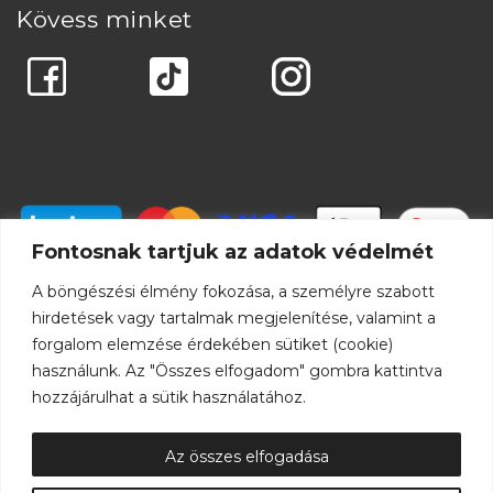
Kövess minket
Fontosnak tartjuk az adatok védelmét
A böngészési élmény fokozása, a személyre szabott
hirdetések vagy tartalmak megjelenítése, valamint a
forgalom elemzése érdekében sütiket (cookie)
használunk. Az "Összes elfogadom" gombra kattintva
hozzájárulhat a sütik használatához.
Az összes elfogadása