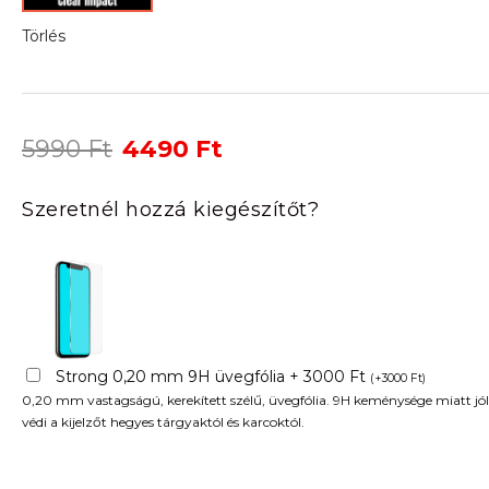
Törlés
Original
Current
5990
Ft
4490
Ft
price
price
was:
is:
Szeretnél hozzá kiegészítőt?
5990 Ft.
4490 Ft.
Strong 0,20 mm 9H üvegfólia + 3000 Ft
(
+
3000
Ft
)
0,20 mm vastagságú, kerekített szélű, üvegfólia. 9H keménysége miatt jól
védi a kijelzőt hegyes tárgyaktól és karcoktól.