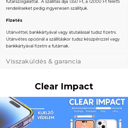
futárszolgálattal. A szállítás díja 1350 Ft, a 12000 Ft feletti
rendeléseket pedig ingyenesen szállítjuk.
Fizetés
Utánvéttel, bankkártyával vagy átutalással tudsz fizetni.
Utánvétes opciónál a szállításkor tudsz készpénzzel vagy
bankkártyával fizetni a futárnak.
Visszaküldés & garancia
Clear Impact