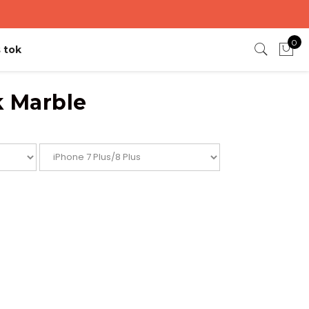
0
 tok
k Marble