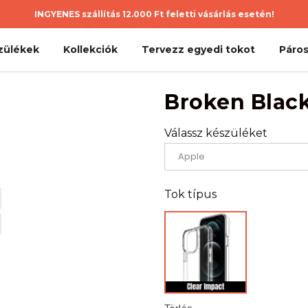
INGYENES szállítás 12.000 Ft feletti vásárlás esetén!
zülékek
Kollekciók
Tervezz egyedi tokot
Páros
Broken Blac
Válassz készüléket
Tok típus