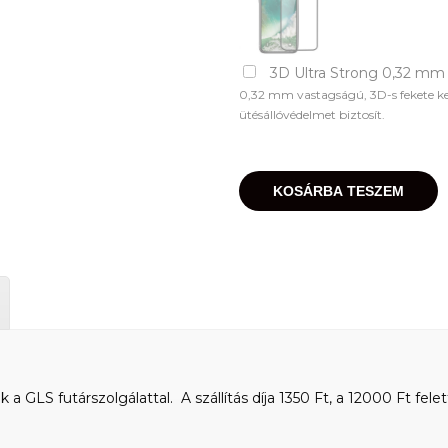
3D Ultra Strong 0,32 mm
0,32 mm vastagságú, 3D-s fekete kere
ütésállóvédelmet biztosít.
KOSÁRBA TESZEM
 GLS futárszolgálattal. A szállítás díja 1350 Ft, a 12000 Ft felet