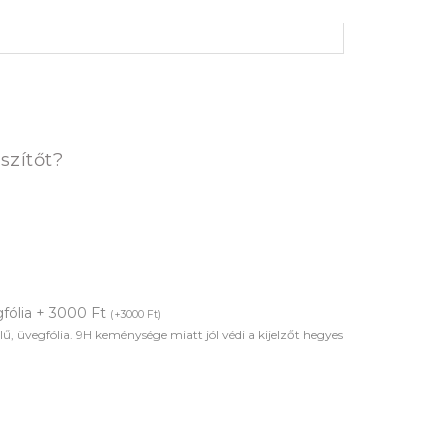
rrent
ice
szítőt?
90 Ft.
fólia + 3000 Ft
(
+
3000
Ft
)
ű, üvegfólia. 9H keménysége miatt jól védi a kijelzőt hegyes