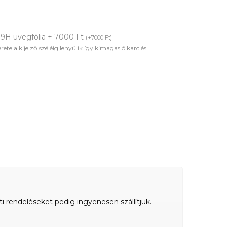
 9H üvegfólia + 7000 Ft
(
+
7000
Ft
)
te a kijelző széléig lenyúlik így kimagasló karc és
ti rendeléseket pedig ingyenesen szállítjuk.