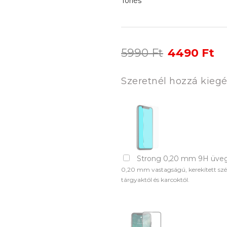
Törlés
Original
Cu
5990
Ft
4490
Ft
price
pr
was:
is:
Szeretnél hozzá kiegé
5990 Ft.
44
Strong 0,20 mm 9H üveg
0,20 mm vastagságú, kerekített szél
tárgyaktól és karcoktól.