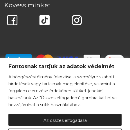
Kövess minket
Fontosnak tartjuk az adatok védelmét
A böngészési élmény fokozása, a személyre szabott
hirdetések vagy tartalmak megjelenítése, valamint a
forgalom elemzése érdekében sütiket (cookie)
használunk. Az "Összes elfogadom" gombra kattintva
hozzájárulhat a sütik használatához.
Az összes elfogadása