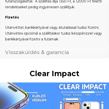
futárszolgálattal. A szállítás díja 1350 Ft, a 12000 Ft feletti
rendeléseket pedig ingyenesen szállítjuk.
Fizetés
Utánvéttel, bankkártyával vagy átutalással tudsz fizetni.
Utánvétes opciónál a szállításkor tudsz készpénzzel vagy
bankkártyával fizetni a futárnak.
Visszaküldés & garancia
Clear Impact