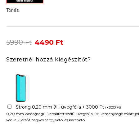
Törlés
Original
Current
5990
Ft
4490
Ft
price
price
was:
is:
Szeretnél hozzá kiegészítőt?
5990 Ft.
4490 Ft.
Strong 0,20 mm 9H üvegfólia + 3000 Ft
(
+
3000
Ft
)
0,20 mm vastagságú, kerekített szélű, üvegfólia. 9H keménysége miatt jól
védi a kijelzőt hegyes tárgyaktól és karcoktól.