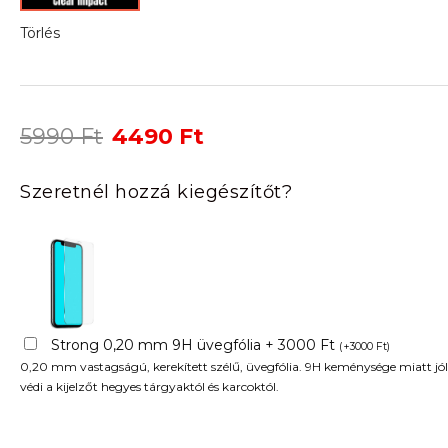
Törlés
Original
Current
5990
Ft
4490
Ft
price
price
was:
is:
Szeretnél hozzá kiegészítőt?
5990 Ft.
4490 Ft.
Strong 0,20 mm 9H üvegfólia + 3000 Ft
(
+
3000
Ft
)
0,20 mm vastagságú, kerekített szélű, üvegfólia. 9H keménysége miatt jól
védi a kijelzőt hegyes tárgyaktól és karcoktól.