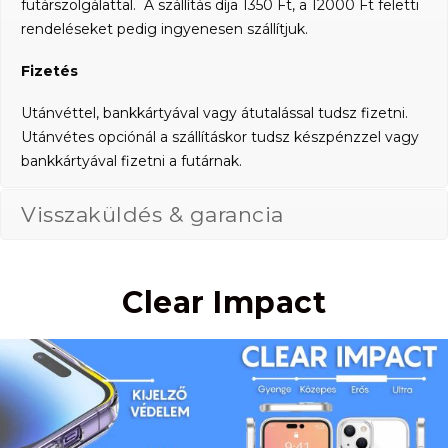
futárszolgálattal. A szállítás díja 1350 Ft, a 12000 Ft feletti
rendeléseket pedig ingyenesen szállítjuk.
Fizetés
Utánvéttel, bankkártyával vagy átutalással tudsz fizetni.
Utánvétes opciónál a szállításkor tudsz készpénzzel vagy
bankkártyával fizetni a futárnak.
Visszaküldés & garancia
Clear Impact