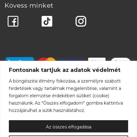
Kövess minket
Fontosnak tartjuk az adatok védelmét
A böngészési élmény fokozása, a személyre szabott
hirdetések vagy tartalmak megjelenítése, valamint a
forgalom elemzése érdekében sütiket (cookie)
használunk. Az "Összes elfogadom" gombra kattintva
hozzájárulhat a sütik használatához.
Az összes elfogadása