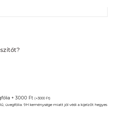
rrent
ice
szítőt?
90 Ft.
fólia + 3000 Ft
(
+
3000
Ft
)
ű, üvegfólia. 9H keménysége miatt jól védi a kijelzőt hegyes