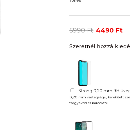
Törlés
Original
Cu
5990
Ft
4490
Ft
price
pr
was:
is:
Szeretnél hozzá kiegé
5990 Ft.
44
Strong 0,20 mm 9H üveg
0,20 mm vastagságú, kerekített szél
tárgyaktól és karcoktól.