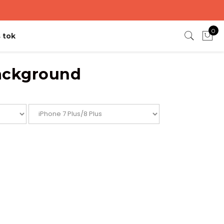
0
 tok
ackground