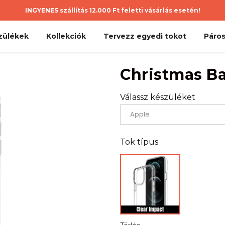
INGYENES szállítás 12.000 Ft feletti vásárlás esetén!
zülékek
Kollekciók
Tervezz egyedi tokot
Páros
Christmas B
Válassz készüléket
Tok típus