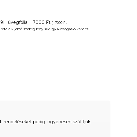
 9H üvegfólia + 7000 Ft
(
+
7000
Ft
)
te a kijelző széléig lenyúlik így kimagasló karc és
ti rendeléseket pedig ingyenesen szállítjuk.