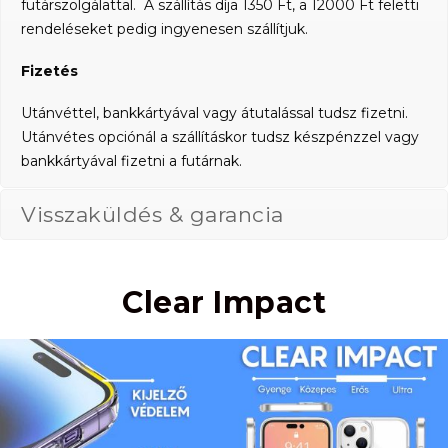
futárszolgálattal. A szállítás díja 1350 Ft, a 12000 Ft feletti
rendeléseket pedig ingyenesen szállítjuk.
Fizetés
Utánvéttel, bankkártyával vagy átutalással tudsz fizetni.
Utánvétes opciónál a szállításkor tudsz készpénzzel vagy
bankkártyával fizetni a futárnak.
Visszaküldés & garancia
Clear Impact