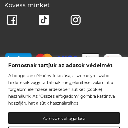
Kövess minket
Fontosnak tartjuk az adatok védelmét
A böngészési élmény fokozása, a személyre szabott
hirdetések vagy tartalmak megjelenítése, valamint a
forgalom elemzése érdekében sütiket (cookie)
használunk. Az "Összes elfogadom" gombra kattintva
hozzájárulhat a sütik használatához.
Az összes elfogadása