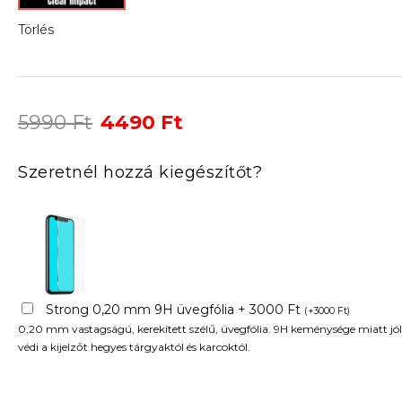
Törlés
Original
Current
5990
Ft
4490
Ft
price
price
was:
is:
Szeretnél hozzá kiegészítőt?
5990 Ft.
4490 Ft.
Strong 0,20 mm 9H üvegfólia + 3000 Ft
(
+
3000
Ft
)
0,20 mm vastagságú, kerekített szélű, üvegfólia. 9H keménysége miatt jól
védi a kijelzőt hegyes tárgyaktól és karcoktól.