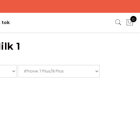
0
 tok
ilk 1