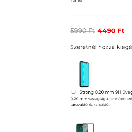
Törlés
Original
Cu
5990
Ft
4490
Ft
price
pr
was:
is:
Szeretnél hozzá kiegé
5990 Ft.
44
Strong 0,20 mm 9H üveg
0,20 mm vastagságú, kerekített szél
tárgyaktól és karcoktól.