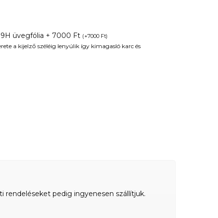
 9H üvegfólia + 7000 Ft
(
+
7000
Ft
)
te a kijelző széléig lenyúlik így kimagasló karc és
ti rendeléseket pedig ingyenesen szállítjuk.