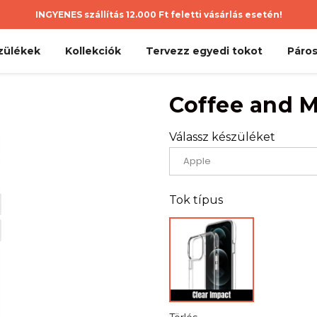
INGYENES szállítás 12.000 Ft feletti vásárlás esetén!
zülékek
Kollekciók
Tervezz egyedi tokot
Páros
Coffee and M
Válassz készüléket
Tok típus