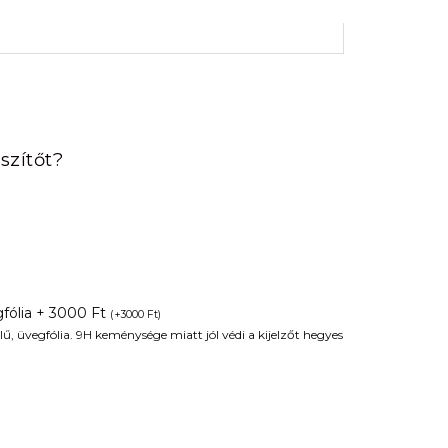
rrent
ice
szítőt?
90 Ft.
fólia + 3000 Ft
(
+
3000
Ft
)
ű, üvegfólia. 9H keménysége miatt jól védi a kijelzőt hegyes