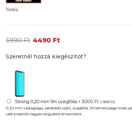
Törlés
Original
Current
5990
Ft
4490
Ft
price
price
was:
is:
Szeretnél hozzá kiegészítőt?
5990 Ft.
4490 Ft.
Strong 0,20 mm 9H üvegfólia + 3000 Ft
(
+
3000
Ft
)
0,20 mm vastagságú, kerekített szélű, üvegfólia. 9H keménysége miatt jól
védi a kijelzőt hegyes tárgyaktól és karcoktól.