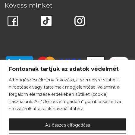
Kövess minket
Fontosnak tartjuk az adatok védelmét
A böngészési élmény fokozása, a személyre szabott
hirdetések vagy tartalmak megjelenítése, valamint a
forgalom elemzése érdekében sütiket (cookie)
használunk. Az "Összes elfogadom" gombra kattintva
hozzájárulhat a sütik használatához.
Az összes elfogadása