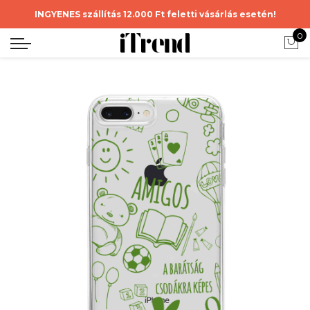
INGYENES szállítás 12.000 Ft feletti vásárlás esetén!
0