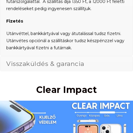
futárszolgálattal. A szállítás díja 1350 Ft, a 12000 Ft feletti
rendeléseket pedig ingyenesen szállítjuk.
Fizetés
Utánvéttel, bankkártyával vagy átutalással tudsz fizetni.
Utánvétes opciónál a szállításkor tudsz készpénzzel vagy
bankkártyával fizetni a futárnak.
Visszaküldés & garancia
Clear Impact