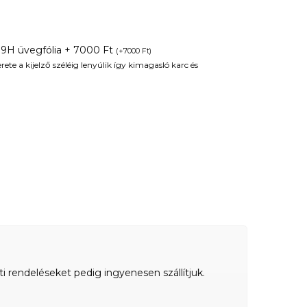
 9H üvegfólia + 7000 Ft
(
+
7000
Ft
)
te a kijelző széléig lenyúlik így kimagasló karc és
ti rendeléseket pedig ingyenesen szállítjuk.