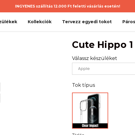
INGYENES szállítás 12.000 Ft feletti vásárlás esetén!
zülékek
Kollekciók
Tervezz egyedi tokot
Páros
Cute Hippo 1
Válassz készüléket
Tok típus