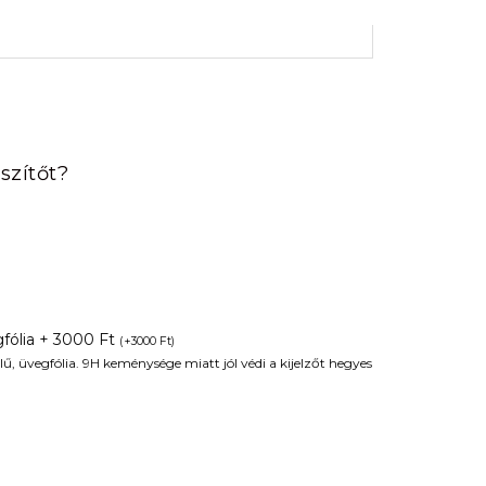
rrent
ice
szítőt?
90 Ft.
fólia + 3000 Ft
(
+
3000
Ft
)
ű, üvegfólia. 9H keménysége miatt jól védi a kijelzőt hegyes