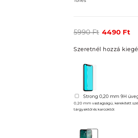
Törlés
Original
Cu
5990
Ft
4490
Ft
price
pr
was:
is:
Szeretnél hozzá kiegé
5990 Ft.
44
Strong 0,20 mm 9H üveg
0,20 mm vastagságú, kerekített szél
tárgyaktól és karcoktól.