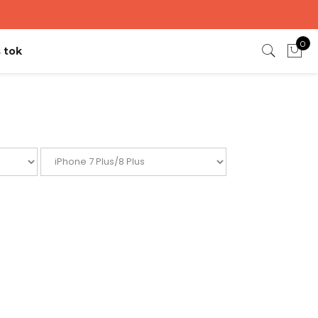
0
 tok