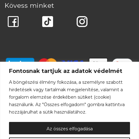
Kövess minket
Fontosnak tartjuk az adatok védelmét
A böngészési élmény fokozása, a személyre szabott
hirdetések vagy tartalmak megjelenítése, valamint a
forgalom elemzése érdekében sütiket (cookie)
használunk. Az "Összes elfogadom" gombra kattintva
hozzájárulhat a sütik használatához.
Az összes elfogadása