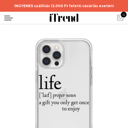
INGYENES szállítás 12.000 Ft feletti vásárlás esetén!
0