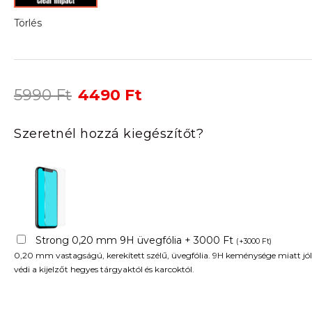
Törlés
Original
Current
5990
Ft
4490
Ft
price
price
was:
is:
Szeretnél hozzá kiegészítőt?
5990 Ft.
4490 Ft.
Strong 0,20 mm 9H üvegfólia + 3000 Ft
(
+
3000
Ft
)
0,20 mm vastagságú, kerekített szélű, üvegfólia. 9H keménysége miatt jól
védi a kijelzőt hegyes tárgyaktól és karcoktól.