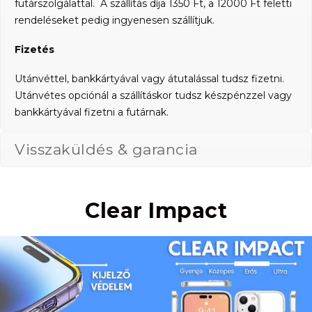
futárszolgálattal. A szállítás díja 1350 Ft, a 12000 Ft feletti
rendeléseket pedig ingyenesen szállítjuk.
Fizetés
Utánvéttel, bankkártyával vagy átutalással tudsz fizetni.
Utánvétes opciónál a szállításkor tudsz készpénzzel vagy
bankkártyával fizetni a futárnak.
Visszaküldés & garancia
Clear Impact