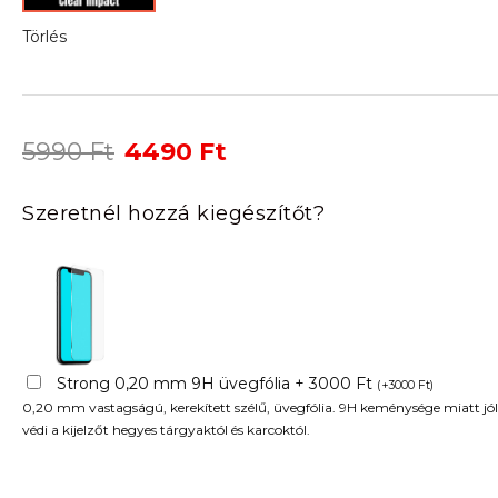
Törlés
Original
Current
5990
Ft
4490
Ft
price
price
was:
is:
Szeretnél hozzá kiegészítőt?
5990 Ft.
4490 Ft.
Strong 0,20 mm 9H üvegfólia + 3000 Ft
(
+
3000
Ft
)
0,20 mm vastagságú, kerekített szélű, üvegfólia. 9H keménysége miatt jól
védi a kijelzőt hegyes tárgyaktól és karcoktól.