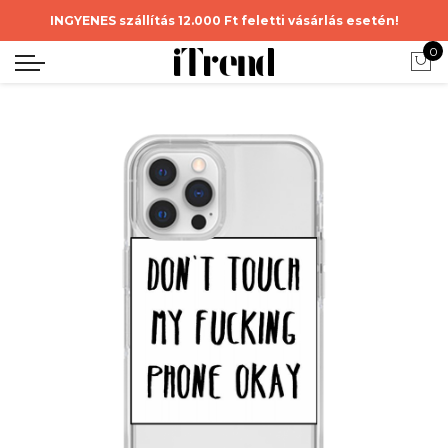
INGYENES szállítás 12.000 Ft feletti vásárlás esetén!
0