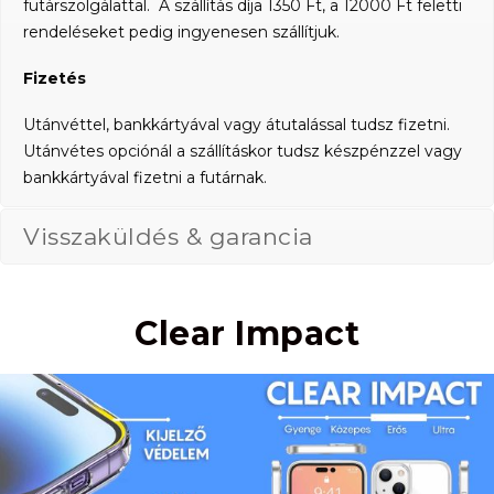
futárszolgálattal. A szállítás díja 1350 Ft, a 12000 Ft feletti
rendeléseket pedig ingyenesen szállítjuk.
Fizetés
Utánvéttel, bankkártyával vagy átutalással tudsz fizetni.
Utánvétes opciónál a szállításkor tudsz készpénzzel vagy
bankkártyával fizetni a futárnak.
Visszaküldés & garancia
Clear Impact