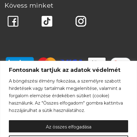
Kövess minket
Fontosnak tartjuk az adatok védelmét
A böngészési élmény fokozása, a személyre szabott
hirdetések vagy tartalmak megjelenítése, valamint a
forgalom elemzése érdekében sütiket (cookie)
használunk. Az "Összes elfogadom" gombra kattintva
hozzájárulhat a sütik használatához.
Az összes elfogadása