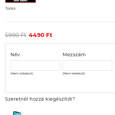
Törlés
Original
Current
5990
Ft
4490
Ft
price
price
was:
is:
5990 Ft.
4490 Ft.
Név
Mezszám
(Nem kötelező)
(Nem kötelező)
Szeretnél hozzá kiegészítőt?