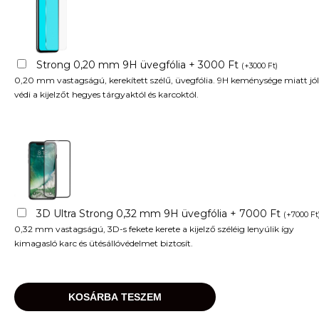
Strong 0,20 mm 9H üvegfólia + 3000 Ft
(
+
3000
Ft
)
0,20 mm vastagságú, kerekített szélű, üvegfólia. 9H keménysége miatt jól
védi a kijelzőt hegyes tárgyaktól és karcoktól.
3D Ultra Strong 0,32 mm 9H üvegfólia + 7000 Ft
(
+
7000
Ft
0,32 mm vastagságú, 3D-s fekete kerete a kijelző széléig lenyúlik így
kimagasló karc és ütésállóvédelmet biztosít.
KOSÁRBA TESZEM