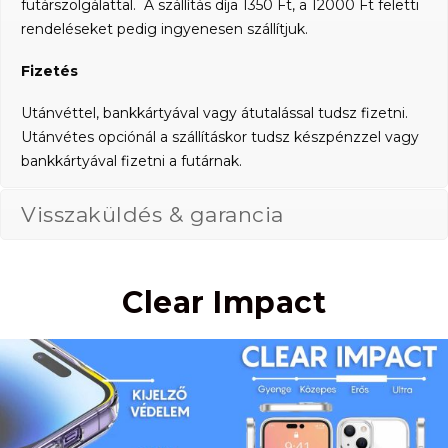
futárszolgálattal. A szállítás díja 1350 Ft, a 12000 Ft feletti
rendeléseket pedig ingyenesen szállítjuk.
Fizetés
Utánvéttel, bankkártyával vagy átutalással tudsz fizetni.
Utánvétes opciónál a szállításkor tudsz készpénzzel vagy
bankkártyával fizetni a futárnak.
Visszaküldés & garancia
Clear Impact