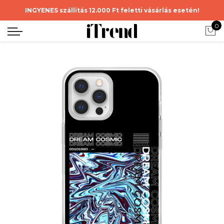
INGYENES szállítás 12.000 Ft feletti vásárlás esetén!
0