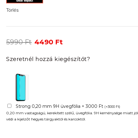
Törlés
Original
Current
5990
Ft
4490
Ft
price
price
was:
is:
Szeretnél hozzá kiegészítőt?
5990 Ft.
4490 Ft.
Strong 0,20 mm 9H üvegfólia + 3000 Ft
(
+
3000
Ft
)
0,20 mm vastagságú, kerekített szélű, üvegfólia. 9H keménysége miatt jól
védi a kijelzőt hegyes tárgyaktól és karcoktól.