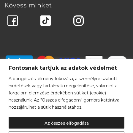
Kövess minket
Fontosnak tartjuk az adatok védelmét
A böngészési élmény fokozása, a személyre szabott
hirdetések vagy tartalmak megjelenítése, valamint a
forgalom elemzése érdekében sütiket (cookie)
használunk. Az "Összes elfogadom" gombra kattintva
hozzájárulhat a sütik használatához.
Az összes elfogadása