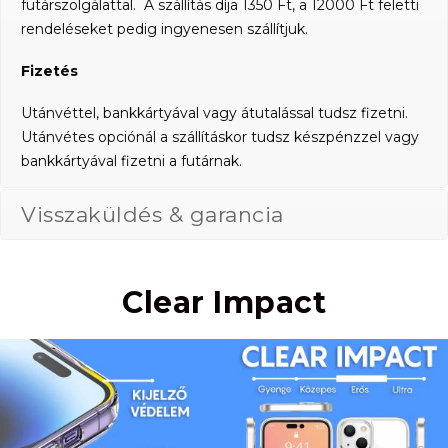
futárszolgálattal. A szállítás díja 1350 Ft, a 12000 Ft feletti
rendeléseket pedig ingyenesen szállítjuk.
Fizetés
Utánvéttel, bankkártyával vagy átutalással tudsz fizetni.
Utánvétes opciónál a szállításkor tudsz készpénzzel vagy
bankkártyával fizetni a futárnak.
Visszaküldés & garancia
Clear Impact