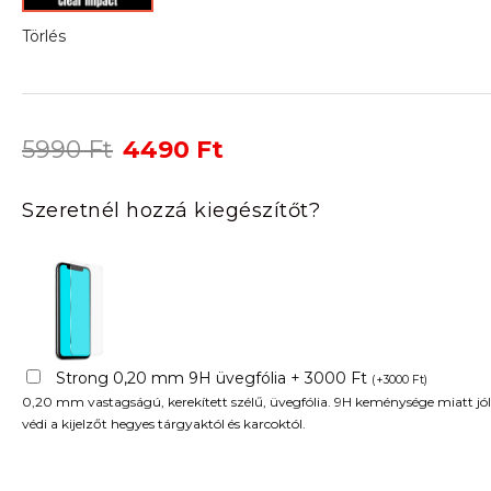
Törlés
Original
Current
5990
Ft
4490
Ft
price
price
was:
is:
Szeretnél hozzá kiegészítőt?
5990 Ft.
4490 Ft.
Strong 0,20 mm 9H üvegfólia + 3000 Ft
(
+
3000
Ft
)
0,20 mm vastagságú, kerekített szélű, üvegfólia. 9H keménysége miatt jól
védi a kijelzőt hegyes tárgyaktól és karcoktól.