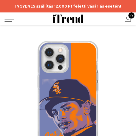
INGYENES szállítás 12.000 Ft feletti vásárlás esetén!
0