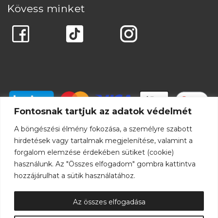
Kövess minket
Fontosnak tartjuk az adatok védelmét
A böngészési élmény fokozása, a személyre szabott
hirdetések vagy tartalmak megjelenítése, valamint a
forgalom elemzése érdekében sütiket (cookie)
használunk. Az "Összes elfogadom" gombra kattintva
hozzájárulhat a sütik használatához.
Az összes elfogadása