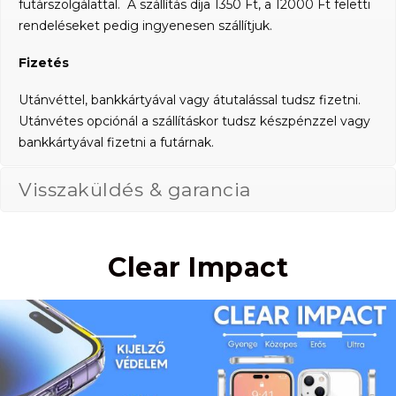
futárszolgálattal. A szállítás díja 1350 Ft, a 12000 Ft feletti
rendeléseket pedig ingyenesen szállítjuk.
Fizetés
Utánvéttel, bankkártyával vagy átutalással tudsz fizetni.
Utánvétes opciónál a szállításkor tudsz készpénzzel vagy
bankkártyával fizetni a futárnak.
Visszaküldés & garancia
Clear Impact