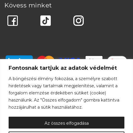
Kövess minket
Fontosnak tartjuk az adatok védelmét
A böngészési élmény fokozása, a személyre szabott
hirdetések vagy tartalmak megjelenítése, valamint a
forgalom elemzése érdekében sütiket (cookie)
használunk. Az "Összes elfogadom" gombra kattintva
hozzájárulhat a sütik használatához.
Az összes elfogadása