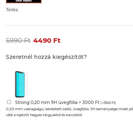
Törlés
Original
Current
5990
Ft
4490
Ft
price
price
was:
is:
Szeretnél hozzá kiegészítőt?
5990 Ft.
4490 Ft.
Strong 0,20 mm 9H üvegfólia + 3000 Ft
(
+
3000
Ft
)
0,20 mm vastagságú, kerekített szélű, üvegfólia. 9H keménysége miatt jól
védi a kijelzőt hegyes tárgyaktól és karcoktól.