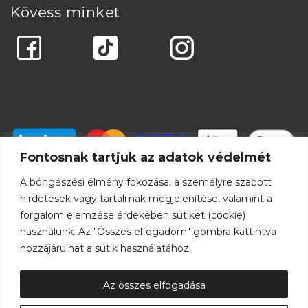
Kövess minket
Fontosnak tartjuk az adatok védelmét
A böngészési élmény fokozása, a személyre szabott
hirdetések vagy tartalmak megjelenítése, valamint a
forgalom elemzése érdekében sütiket (cookie)
használunk. Az "Összes elfogadom" gombra kattintva
hozzájárulhat a sütik használatához.
Az összes elfogadása