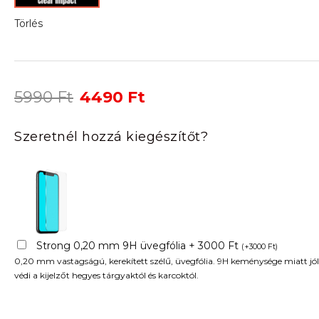
Törlés
Original
Current
5990
Ft
4490
Ft
price
price
was:
is:
Szeretnél hozzá kiegészítőt?
5990 Ft.
4490 Ft.
Strong 0,20 mm 9H üvegfólia + 3000 Ft
(
+
3000
Ft
)
0,20 mm vastagságú, kerekített szélű, üvegfólia. 9H keménysége miatt jól
védi a kijelzőt hegyes tárgyaktól és karcoktól.