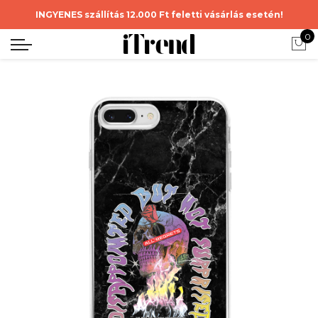
INGYENES szállítás 12.000 Ft feletti vásárlás esetén!
0