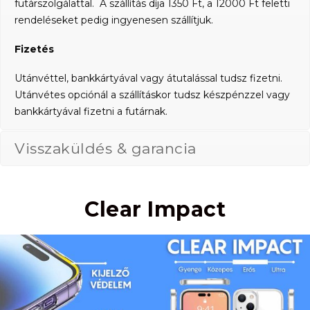
futárszolgálattal. A szállítás díja 1350 Ft, a 12000 Ft feletti
rendeléseket pedig ingyenesen szállítjuk.
Fizetés
Utánvéttel, bankkártyával vagy átutalással tudsz fizetni.
Utánvétes opciónál a szállításkor tudsz készpénzzel vagy
bankkártyával fizetni a futárnak.
Visszaküldés & garancia
Clear Impact