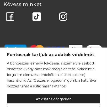
Kövess minket
Fontosnak tartjuk az adatok védelmét
A böngészési élmény fokozása, a személyre szabott
hirdetések vagy tartalmak megjelenítése, valamint a
forgalom elemzése érdekében sütiket (cookie)
használunk. Az "Összes elfogadom" gombra kattintva
hozzájárulhat a sütik használatához.
Az összes elfogadása