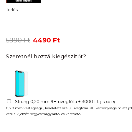
Törlés
Original
Current
5990
Ft
4490
Ft
price
price
was:
is:
Szeretnél hozzá kiegészítőt?
5990 Ft.
4490 Ft.
Strong 0,20 mm 9H üvegfólia + 3000 Ft
(
+
3000
Ft
)
0,20 mm vastagságú, kerekített szélű, üvegfólia. 9H keménysége miatt jól
védi a kijelzőt hegyes tárgyaktól és karcoktól.