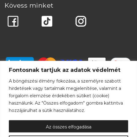
Kövess minket
Fontosnak tartjuk az adatok védelmét
A böngészési élmény fokozása, a személyre szabott
hirdetések vagy tartalmak megjelenítése, valamint a
forgalom elemzése érdekében sütiket (cookie)
használunk. Az "Összes elfogadom" gombra kattintva
hozzájárulhat a sütik használatához.
Az összes elfogadása