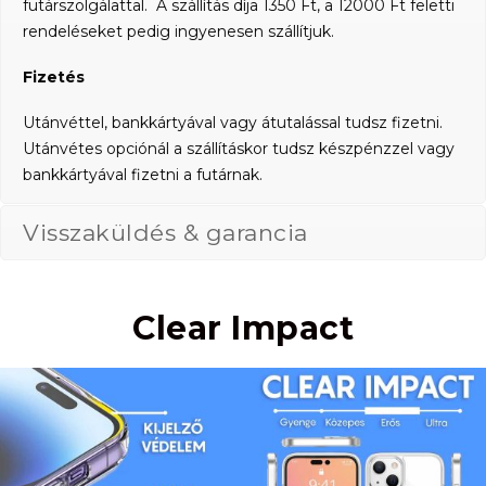
futárszolgálattal. A szállítás díja 1350 Ft, a 12000 Ft feletti
rendeléseket pedig ingyenesen szállítjuk.
Fizetés
Utánvéttel, bankkártyával vagy átutalással tudsz fizetni.
Utánvétes opciónál a szállításkor tudsz készpénzzel vagy
bankkártyával fizetni a futárnak.
Visszaküldés & garancia
Clear Impact