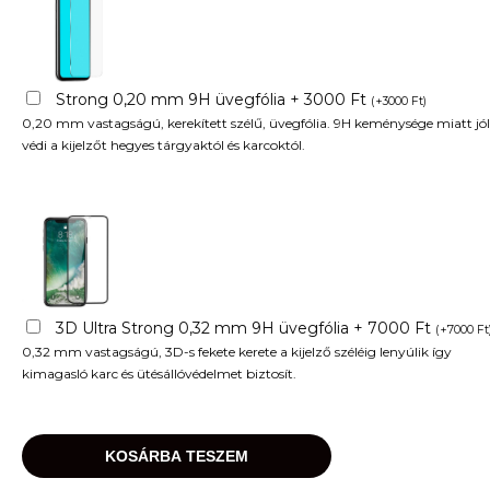
Strong 0,20 mm 9H üvegfólia + 3000 Ft
(
+
3000
Ft
)
0,20 mm vastagságú, kerekített szélű, üvegfólia. 9H keménysége miatt jól
védi a kijelzőt hegyes tárgyaktól és karcoktól.
3D Ultra Strong 0,32 mm 9H üvegfólia + 7000 Ft
(
+
7000
Ft
0,32 mm vastagságú, 3D-s fekete kerete a kijelző széléig lenyúlik így
kimagasló karc és ütésállóvédelmet biztosít.
KOSÁRBA TESZEM