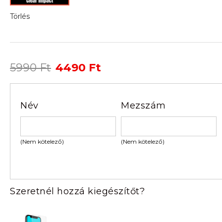
Törlés
Original
Current
5990
Ft
4490
Ft
price
price
was:
is:
5990 Ft.
4490 Ft.
Név
Mezszám
(Nem kötelező)
(Nem kötelező)
Szeretnél hozzá kiegészítőt?