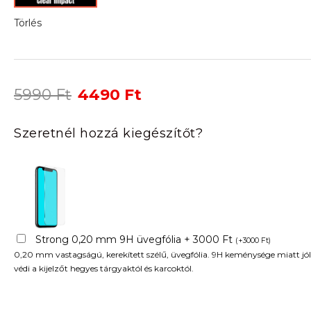
Törlés
Original
Current
5990
Ft
4490
Ft
price
price
was:
is:
Szeretnél hozzá kiegészítőt?
5990 Ft.
4490 Ft.
Strong 0,20 mm 9H üvegfólia + 3000 Ft
(
+
3000
Ft
)
0,20 mm vastagságú, kerekített szélű, üvegfólia. 9H keménysége miatt jól
védi a kijelzőt hegyes tárgyaktól és karcoktól.