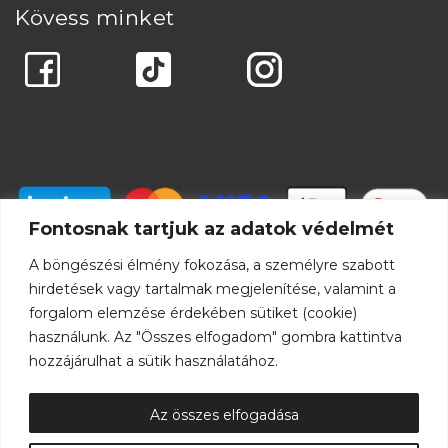
Kövess minket
Fontosnak tartjuk az adatok védelmét
A böngészési élmény fokozása, a személyre szabott
hirdetések vagy tartalmak megjelenítése, valamint a
forgalom elemzése érdekében sütiket (cookie)
használunk. Az "Összes elfogadom" gombra kattintva
hozzájárulhat a sütik használatához.
Az összes elfogadása