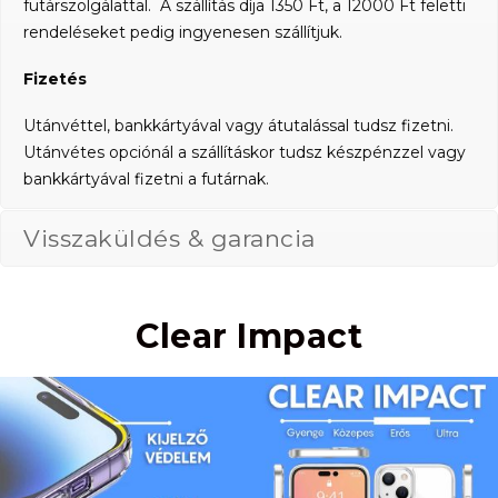
futárszolgálattal. A szállítás díja 1350 Ft, a 12000 Ft feletti
rendeléseket pedig ingyenesen szállítjuk.
Fizetés
Utánvéttel, bankkártyával vagy átutalással tudsz fizetni.
Utánvétes opciónál a szállításkor tudsz készpénzzel vagy
bankkártyával fizetni a futárnak.
Visszaküldés & garancia
Clear Impact