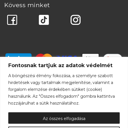
Kövess minket
Fontosnak tartjuk az adatok védelmét
A böngészési élmény fokozása, a személyre szabott
hirdetések vagy tartalmak megjelenítése, valamint a
forgalom elemzése érdekében sütiket (cookie)
használunk. Az "Összes elfogadom" gombra kattintva
hozzájárulhat a sütik használatához.
Az összes elfogadása