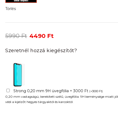
Törlés
Original
Current
5990
Ft
4490
Ft
price
price
was:
is:
Szeretnél hozzá kiegészítőt?
5990 Ft.
4490 Ft.
Strong 0,20 mm 9H üvegfólia + 3000 Ft
(
+
3000
Ft
)
0,20 mm vastagságú, kerekített szélű, üvegfólia. 9H keménysége miatt jól
védi a kijelzőt hegyes tárgyaktól és karcoktól.