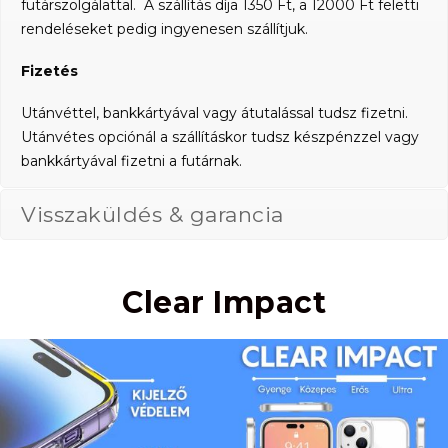
futárszolgálattal. A szállítás díja 1350 Ft, a 12000 Ft feletti
rendeléseket pedig ingyenesen szállítjuk.
Fizetés
Utánvéttel, bankkártyával vagy átutalással tudsz fizetni.
Utánvétes opciónál a szállításkor tudsz készpénzzel vagy
bankkártyával fizetni a futárnak.
Visszaküldés & garancia
Clear Impact