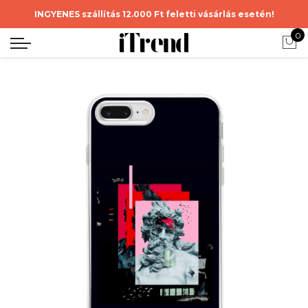
INGYENES szállítás 12.000 Ft feletti vásárlás esetén!
0