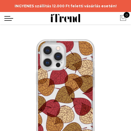
INGYENES szállítás 12.000 Ft feletti vásárlás esetén!
0