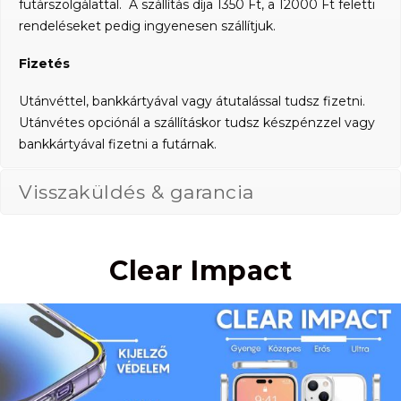
futárszolgálattal. A szállítás díja 1350 Ft, a 12000 Ft feletti
rendeléseket pedig ingyenesen szállítjuk.
Fizetés
Utánvéttel, bankkártyával vagy átutalással tudsz fizetni.
Utánvétes opciónál a szállításkor tudsz készpénzzel vagy
bankkártyával fizetni a futárnak.
Visszaküldés & garancia
Clear Impact