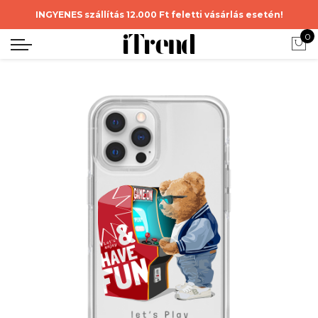
INGYENES szállítás 12.000 Ft feletti vásárlás esetén!
0