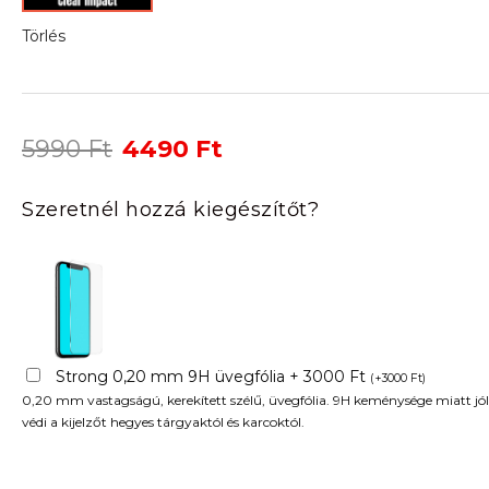
Törlés
Original
Current
5990
Ft
4490
Ft
price
price
was:
is:
Szeretnél hozzá kiegészítőt?
5990 Ft.
4490 Ft.
Strong 0,20 mm 9H üvegfólia + 3000 Ft
(
+
3000
Ft
)
0,20 mm vastagságú, kerekített szélű, üvegfólia. 9H keménysége miatt jól
védi a kijelzőt hegyes tárgyaktól és karcoktól.