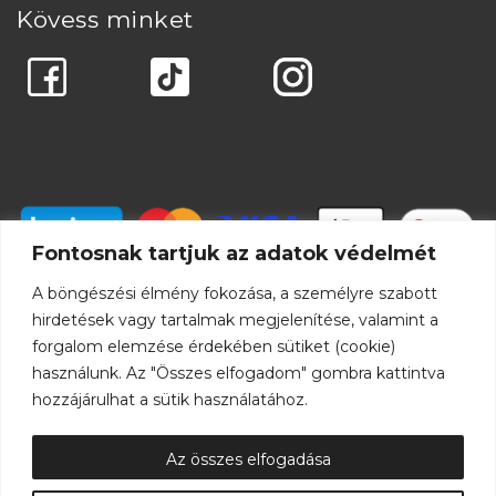
Kövess minket
Fontosnak tartjuk az adatok védelmét
A böngészési élmény fokozása, a személyre szabott
hirdetések vagy tartalmak megjelenítése, valamint a
forgalom elemzése érdekében sütiket (cookie)
használunk. Az "Összes elfogadom" gombra kattintva
hozzájárulhat a sütik használatához.
Az összes elfogadása