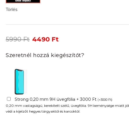
Törlés
Original
Current
5990
Ft
4490
Ft
price
price
was:
is:
Szeretnél hozzá kiegészítőt?
5990 Ft.
4490 Ft.
Strong 0,20 mm 9H üvegfólia + 3000 Ft
(
+
3000
Ft
)
0,20 mm vastagságú, kerekített szélű, üvegfólia. 9H keménysége miatt jól
védi a kijelzőt hegyes tárgyaktól és karcoktól.