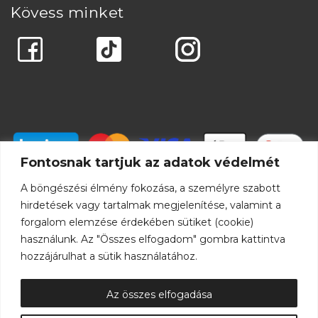
Kövess minket
Fontosnak tartjuk az adatok védelmét
A böngészési élmény fokozása, a személyre szabott
hirdetések vagy tartalmak megjelenítése, valamint a
forgalom elemzése érdekében sütiket (cookie)
használunk. Az "Összes elfogadom" gombra kattintva
hozzájárulhat a sütik használatához.
Az összes elfogadása