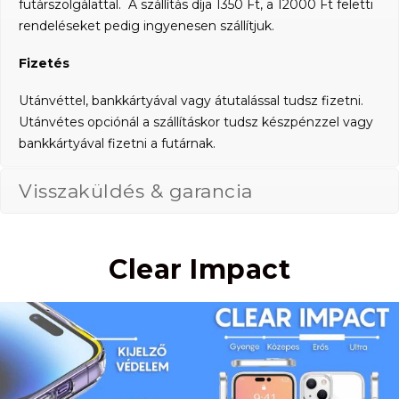
futárszolgálattal. A szállítás díja 1350 Ft, a 12000 Ft feletti
rendeléseket pedig ingyenesen szállítjuk.
Fizetés
Utánvéttel, bankkártyával vagy átutalással tudsz fizetni.
Utánvétes opciónál a szállításkor tudsz készpénzzel vagy
bankkártyával fizetni a futárnak.
Visszaküldés & garancia
Clear Impact