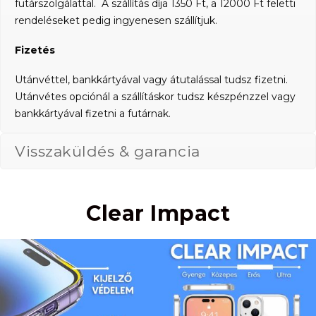
futárszolgálattal. A szállítás díja 1350 Ft, a 12000 Ft feletti
rendeléseket pedig ingyenesen szállítjuk.
Fizetés
Utánvéttel, bankkártyával vagy átutalással tudsz fizetni.
Utánvétes opciónál a szállításkor tudsz készpénzzel vagy
bankkártyával fizetni a futárnak.
Visszaküldés & garancia
Clear Impact