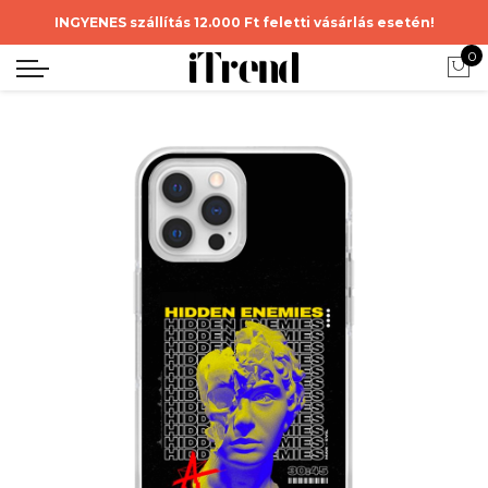
INGYENES szállítás 12.000 Ft feletti vásárlás esetén!
0