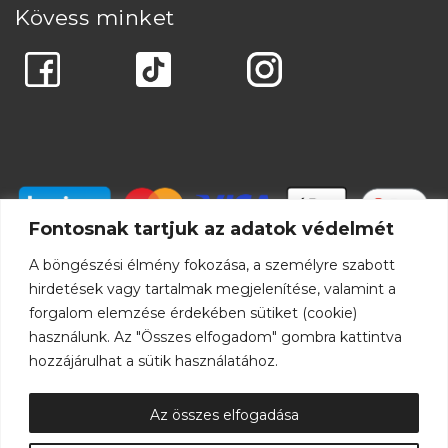
Kövess minket
Fontosnak tartjuk az adatok védelmét
A böngészési élmény fokozása, a személyre szabott
hirdetések vagy tartalmak megjelenítése, valamint a
forgalom elemzése érdekében sütiket (cookie)
használunk. Az "Összes elfogadom" gombra kattintva
hozzájárulhat a sütik használatához.
Az összes elfogadása