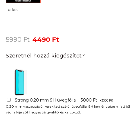
Törlés
Original
Current
5990
Ft
4490
Ft
price
price
was:
is:
Szeretnél hozzá kiegészítőt?
5990 Ft.
4490 Ft.
Strong 0,20 mm 9H üvegfólia + 3000 Ft
(
+
3000
Ft
)
0,20 mm vastagságú, kerekített szélű, üvegfólia. 9H keménysége miatt jól
védi a kijelzőt hegyes tárgyaktól és karcoktól.