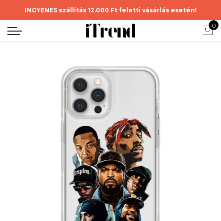
INGYENES szállítás 12.000 Ft feletti vásárlás esetén!
0