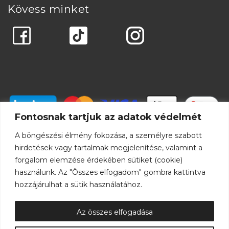
Kövess minket
Fontosnak tartjuk az adatok védelmét
A böngészési élmény fokozása, a személyre szabott
hirdetések vagy tartalmak megjelenítése, valamint a
forgalom elemzése érdekében sütiket (cookie)
használunk. Az "Összes elfogadom" gombra kattintva
hozzájárulhat a sütik használatához.
Az összes elfogadása