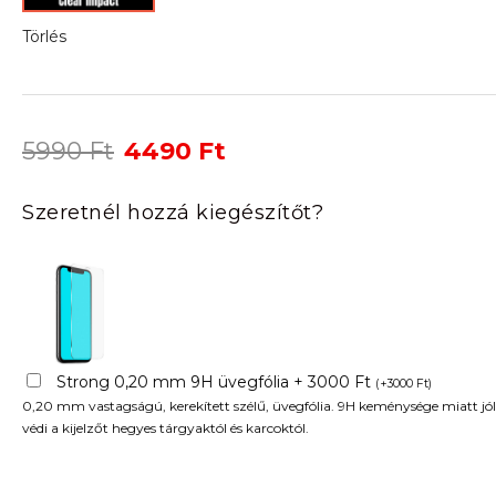
Törlés
Original
Current
5990
Ft
4490
Ft
price
price
was:
is:
Szeretnél hozzá kiegészítőt?
5990 Ft.
4490 Ft.
Strong 0,20 mm 9H üvegfólia + 3000 Ft
(
+
3000
Ft
)
0,20 mm vastagságú, kerekített szélű, üvegfólia. 9H keménysége miatt jól
védi a kijelzőt hegyes tárgyaktól és karcoktól.