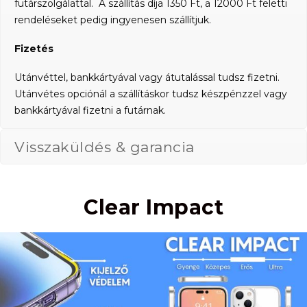
futárszolgálattal. A szállítás díja 1350 Ft, a 12000 Ft feletti
rendeléseket pedig ingyenesen szállítjuk.
Fizetés
Utánvéttel, bankkártyával vagy átutalással tudsz fizetni.
Utánvétes opciónál a szállításkor tudsz készpénzzel vagy
bankkártyával fizetni a futárnak.
Visszaküldés & garancia
Clear Impact