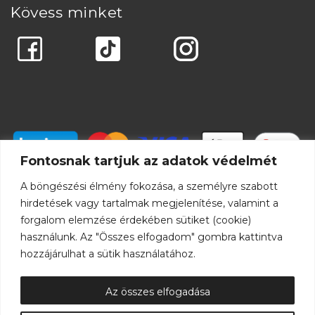
Kövess minket
Fontosnak tartjuk az adatok védelmét
A böngészési élmény fokozása, a személyre szabott
hirdetések vagy tartalmak megjelenítése, valamint a
forgalom elemzése érdekében sütiket (cookie)
használunk. Az "Összes elfogadom" gombra kattintva
hozzájárulhat a sütik használatához.
Az összes elfogadása