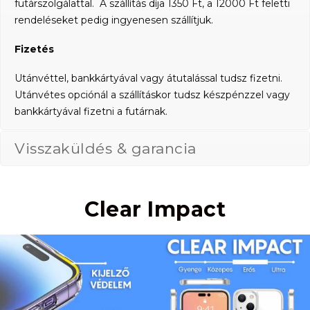
futárszolgálattal. A szállítás díja 1350 Ft, a 12000 Ft feletti
rendeléseket pedig ingyenesen szállítjuk.
Fizetés
Utánvéttel, bankkártyával vagy átutalással tudsz fizetni.
Utánvétes opciónál a szállításkor tudsz készpénzzel vagy
bankkártyával fizetni a futárnak.
Visszaküldés & garancia
Clear Impact