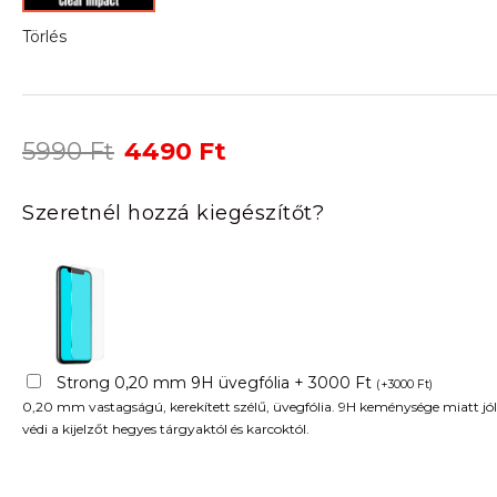
Törlés
Original
Current
5990
Ft
4490
Ft
price
price
was:
is:
Szeretnél hozzá kiegészítőt?
5990 Ft.
4490 Ft.
Strong 0,20 mm 9H üvegfólia + 3000 Ft
(
+
3000
Ft
)
0,20 mm vastagságú, kerekített szélű, üvegfólia. 9H keménysége miatt jól
védi a kijelzőt hegyes tárgyaktól és karcoktól.