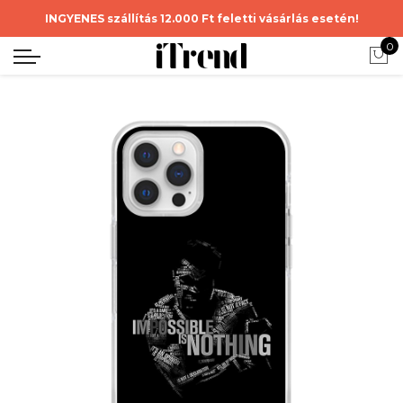
INGYENES szállítás 12.000 Ft feletti vásárlás esetén!
0