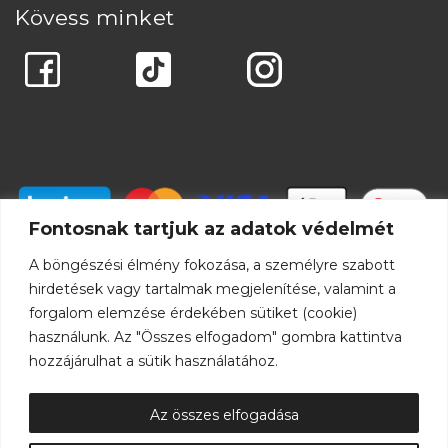
Kövess minket
Fontosnak tartjuk az adatok védelmét
A böngészési élmény fokozása, a személyre szabott
hirdetések vagy tartalmak megjelenítése, valamint a
forgalom elemzése érdekében sütiket (cookie)
használunk. Az "Összes elfogadom" gombra kattintva
hozzájárulhat a sütik használatához.
Az összes elfogadása