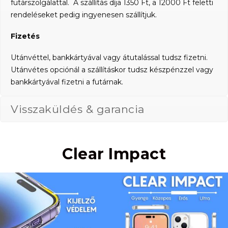
futárszolgálattal. A szállítás díja 1350 Ft, a 12000 Ft feletti
rendeléseket pedig ingyenesen szállítjuk.
Fizetés
Utánvéttel, bankkártyával vagy átutalással tudsz fizetni.
Utánvétes opciónál a szállításkor tudsz készpénzzel vagy
bankkártyával fizetni a futárnak.
Visszaküldés & garancia
Clear Impact