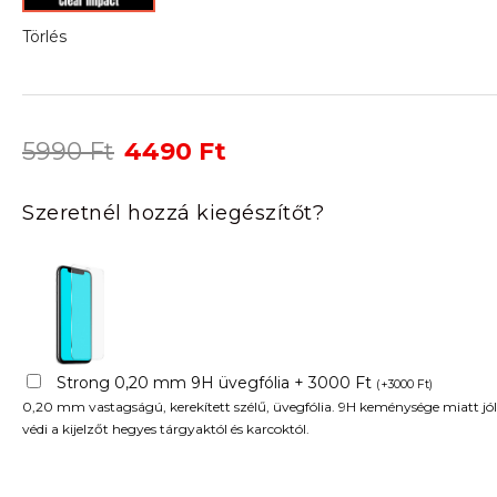
Törlés
Original
Current
5990
Ft
4490
Ft
price
price
was:
is:
Szeretnél hozzá kiegészítőt?
5990 Ft.
4490 Ft.
Strong 0,20 mm 9H üvegfólia + 3000 Ft
(
+
3000
Ft
)
0,20 mm vastagságú, kerekített szélű, üvegfólia. 9H keménysége miatt jól
védi a kijelzőt hegyes tárgyaktól és karcoktól.