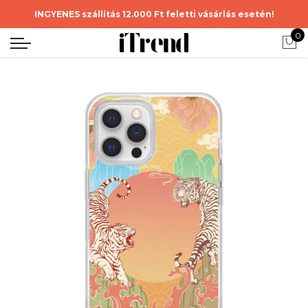
INGYENES szállítás 12.000 Ft feletti vásárlás esetén!
0