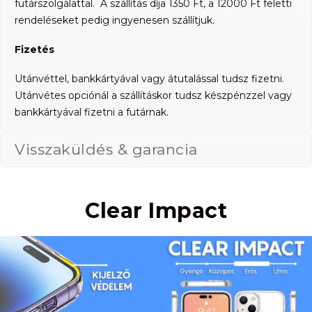
futárszolgálattal. A szállítás díja 1350 Ft, a 12000 Ft feletti
rendeléseket pedig ingyenesen szállítjuk.
Fizetés
Utánvéttel, bankkártyával vagy átutalással tudsz fizetni.
Utánvétes opciónál a szállításkor tudsz készpénzzel vagy
bankkártyával fizetni a futárnak.
Visszaküldés & garancia
Clear Impact