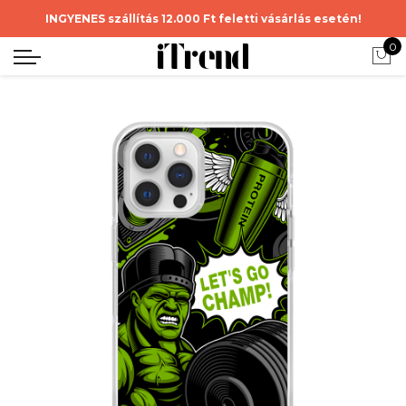
INGYENES szállítás 12.000 Ft feletti vásárlás esetén!
0