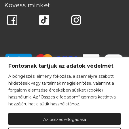
Kövess minket
Fontosnak tartjuk az adatok védelmét
A böngészési élmény fokozása, a személyre szabott
hirdetések vagy tartalmak megjelenítése, valamint a
forgalom elemzése érdekében sütiket (cookie)
használunk. Az "Összes elfogadom" gombra kattintva
hozzájárulhat a sütik használatához.
Az összes elfogadása