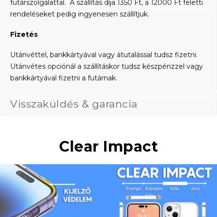
futárszolgálattal. A szállítás díja 1350 Ft, a 12000 Ft feletti
rendeléseket pedig ingyenesen szállítjuk.
Fizetés
Utánvéttel, bankkártyával vagy átutalással tudsz fizetni.
Utánvétes opciónál a szállításkor tudsz készpénzzel vagy
bankkártyával fizetni a futárnak.
Visszaküldés & garancia
Clear Impact