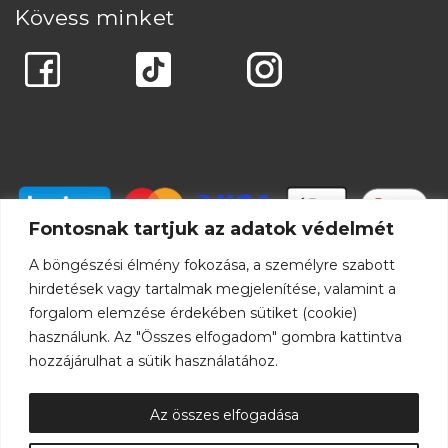
Kövess minket
Fontosnak tartjuk az adatok védelmét
A böngészési élmény fokozása, a személyre szabott
hirdetések vagy tartalmak megjelenítése, valamint a
forgalom elemzése érdekében sütiket (cookie)
használunk. Az "Összes elfogadom" gombra kattintva
hozzájárulhat a sütik használatához.
Az összes elfogadása