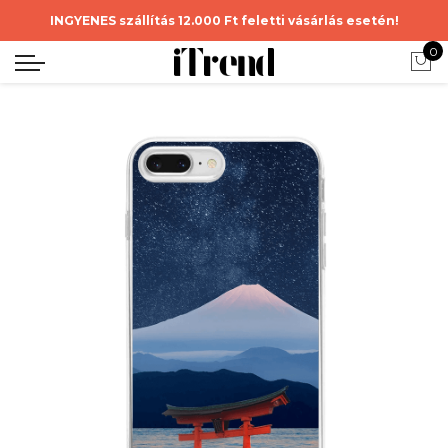
INGYENES szállítás 12.000 Ft feletti vásárlás esetén!
0