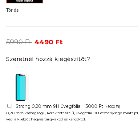
Törlés
Original
Current
5990
Ft
4490
Ft
price
price
was:
is:
Szeretnél hozzá kiegészítőt?
5990 Ft.
4490 Ft.
Strong 0,20 mm 9H üvegfólia + 3000 Ft
(
+
3000
Ft
)
0,20 mm vastagságú, kerekített szélű, üvegfólia. 9H keménysége miatt jól
védi a kijelzőt hegyes tárgyaktól és karcoktól.