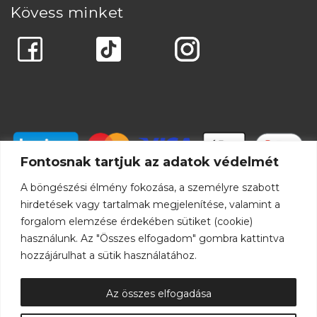
Kövess minket
Fontosnak tartjuk az adatok védelmét
A böngészési élmény fokozása, a személyre szabott
hirdetések vagy tartalmak megjelenítése, valamint a
forgalom elemzése érdekében sütiket (cookie)
használunk. Az "Összes elfogadom" gombra kattintva
hozzájárulhat a sütik használatához.
Az összes elfogadása