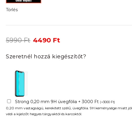
Törlés
Original
Current
5990
Ft
4490
Ft
price
price
was:
is:
Szeretnél hozzá kiegészítőt?
5990 Ft.
4490 Ft.
Strong 0,20 mm 9H üvegfólia + 3000 Ft
(
+
3000
Ft
)
0,20 mm vastagságú, kerekített szélű, üvegfólia. 9H keménysége miatt jól
védi a kijelzőt hegyes tárgyaktól és karcoktól.