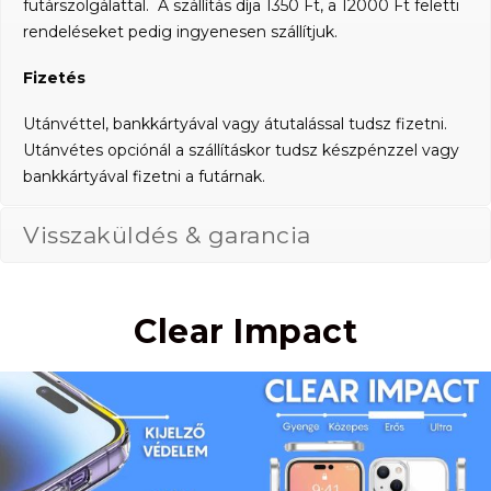
futárszolgálattal. A szállítás díja 1350 Ft, a 12000 Ft feletti
rendeléseket pedig ingyenesen szállítjuk.
Fizetés
Utánvéttel, bankkártyával vagy átutalással tudsz fizetni.
Utánvétes opciónál a szállításkor tudsz készpénzzel vagy
bankkártyával fizetni a futárnak.
Visszaküldés & garancia
Clear Impact