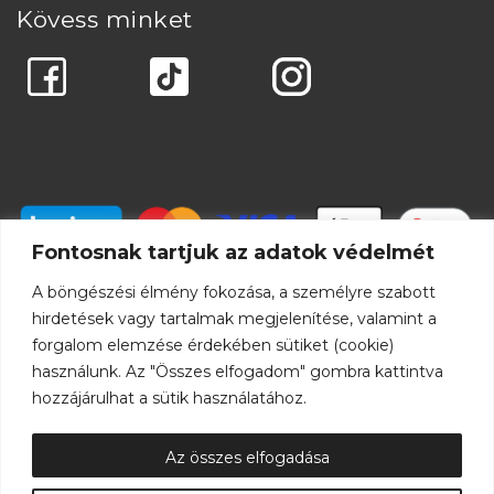
Kövess minket
Fontosnak tartjuk az adatok védelmét
A böngészési élmény fokozása, a személyre szabott
hirdetések vagy tartalmak megjelenítése, valamint a
forgalom elemzése érdekében sütiket (cookie)
használunk. Az "Összes elfogadom" gombra kattintva
hozzájárulhat a sütik használatához.
Az összes elfogadása