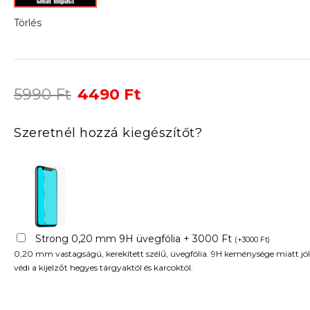
Törlés
Original
Current
5990
Ft
4490
Ft
price
price
was:
is:
Szeretnél hozzá kiegészítőt?
5990 Ft.
4490 Ft.
Strong 0,20 mm 9H üvegfólia + 3000 Ft
(
+
3000
Ft
)
0,20 mm vastagságú, kerekített szélű, üvegfólia. 9H keménysége miatt jól
védi a kijelzőt hegyes tárgyaktól és karcoktól.