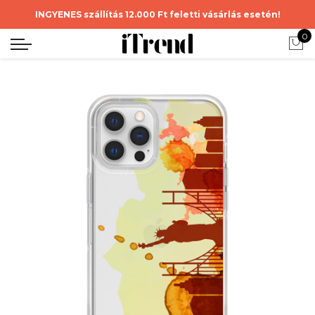
INGYENES szállítás 12.000 Ft feletti vásárlás esetén!
0