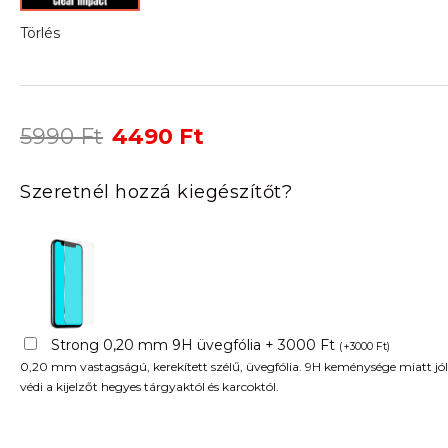
Törlés
Original
Current
5990
Ft
4490
Ft
price
price
was:
is:
Szeretnél hozzá kiegészítőt?
5990 Ft.
4490 Ft.
Strong 0,20 mm 9H üvegfólia + 3000 Ft
(
+
3000
Ft
)
0,20 mm vastagságú, kerekített szélű, üvegfólia. 9H keménysége miatt jól
védi a kijelzőt hegyes tárgyaktól és karcoktól.