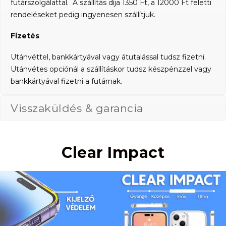
futárszolgálattal. A szállítás díja 1350 Ft, a 12000 Ft feletti
rendeléseket pedig ingyenesen szállítjuk.
Fizetés
Utánvéttel, bankkártyával vagy átutalással tudsz fizetni.
Utánvétes opciónál a szállításkor tudsz készpénzzel vagy
bankkártyával fizetni a futárnak.
Visszaküldés & garancia
Clear Impact