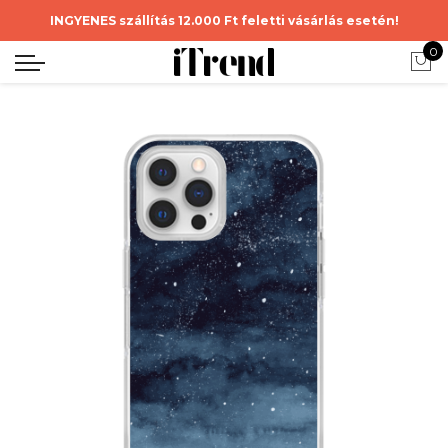
INGYENES szállítás 12.000 Ft feletti vásárlás esetén!
0