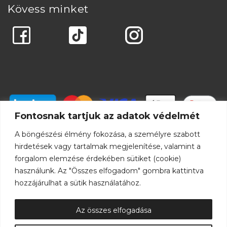
Kövess minket
Fontosnak tartjuk az adatok védelmét
A böngészési élmény fokozása, a személyre szabott
hirdetések vagy tartalmak megjelenítése, valamint a
forgalom elemzése érdekében sütiket (cookie)
használunk. Az "Összes elfogadom" gombra kattintva
hozzájárulhat a sütik használatához.
Az összes elfogadása