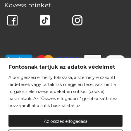
Kövess minket
Fontosnak tartjuk az adatok védelmét
A böngészési élmény fokozása, a személyre szabott
hirdetések vagy tartalmak megjelenítése, valamint a
forgalom elemzése érdekében sütiket (cookie)
használunk. Az "Összes elfogadom" gombra kattintva
hozzájárulhat a sütik használatához.
Az összes elfogadása