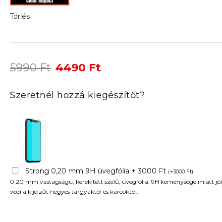
Törlés
Original
Current
5990
Ft
4490
Ft
price
price
was:
is:
Szeretnél hozzá kiegészítőt?
5990 Ft.
4490 Ft.
Strong 0,20 mm 9H üvegfólia + 3000 Ft
(
+
3000
Ft
)
0,20 mm vastagságú, kerekített szélű, üvegfólia. 9H keménysége miatt jól
védi a kijelzőt hegyes tárgyaktól és karcoktól.