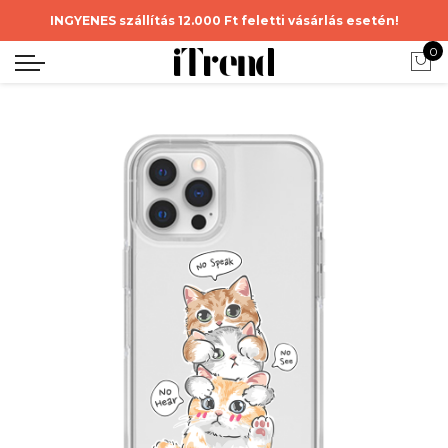
INGYENES szállítás 12.000 Ft feletti vásárlás esetén!
0