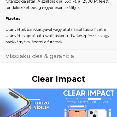
futárszolgálattal. A szállítás díja 1350 Ft, a 12000 Ft feletti
rendeléseket pedig ingyenesen szállítjuk.
Fizetés
Utánvéttel, bankkártyával vagy átutalással tudsz fizetni.
Utánvétes opciónál a szállításkor tudsz készpénzzel vagy
bankkártyával fizetni a futárnak.
Visszaküldés & garancia
Clear Impact