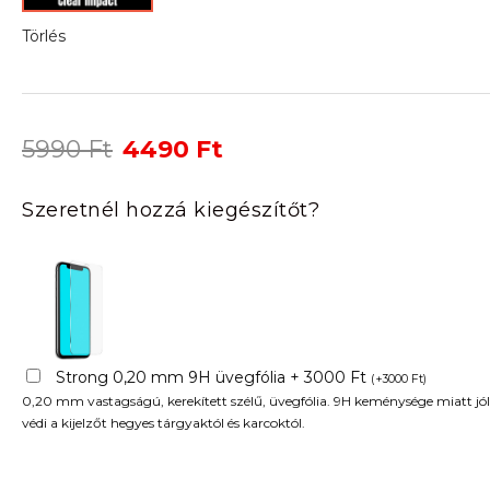
Törlés
Original
Current
5990
Ft
4490
Ft
price
price
was:
is:
Szeretnél hozzá kiegészítőt?
5990 Ft.
4490 Ft.
Strong 0,20 mm 9H üvegfólia + 3000 Ft
(
+
3000
Ft
)
0,20 mm vastagságú, kerekített szélű, üvegfólia. 9H keménysége miatt jól
védi a kijelzőt hegyes tárgyaktól és karcoktól.