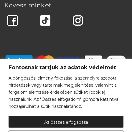
Kövess minket
Fontosnak tartjuk az adatok védelmét
A böngészési élmény fokozása, a személyre szabott
hirdetések vagy tartalmak megjelenítése, valamint a
forgalom elemzése érdekében sütiket (cookie)
használunk. Az "Összes elfogadom" gombra kattintva
hozzájárulhat a sütik használatához.
Az összes elfogadása