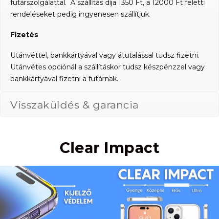
futárszolgálattal. A szállítás díja 1350 Ft, a 12000 Ft feletti
rendeléseket pedig ingyenesen szállítjuk.
Fizetés
Utánvéttel, bankkártyával vagy átutalással tudsz fizetni.
Utánvétes opciónál a szállításkor tudsz készpénzzel vagy
bankkártyával fizetni a futárnak.
Visszaküldés & garancia
Clear Impact