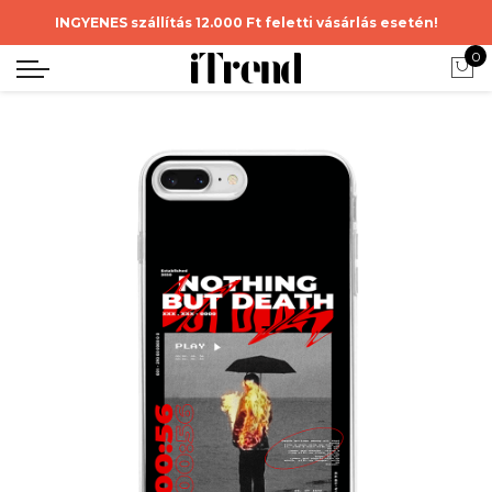
INGYENES szállítás 12.000 Ft feletti vásárlás esetén!
0