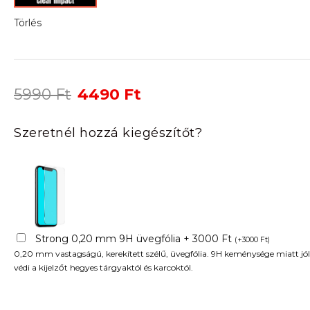
Törlés
Original
Current
5990
Ft
4490
Ft
price
price
was:
is:
Szeretnél hozzá kiegészítőt?
5990 Ft.
4490 Ft.
Strong 0,20 mm 9H üvegfólia + 3000 Ft
(
+
3000
Ft
)
0,20 mm vastagságú, kerekített szélű, üvegfólia. 9H keménysége miatt jól
védi a kijelzőt hegyes tárgyaktól és karcoktól.