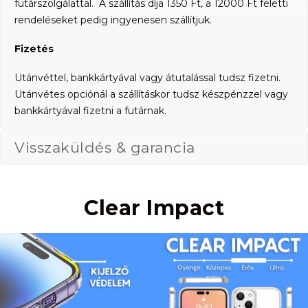
futárszolgálattal. A szállítás díja 1350 Ft, a 12000 Ft feletti
rendeléseket pedig ingyenesen szállítjuk.
Fizetés
Utánvéttel, bankkártyával vagy átutalással tudsz fizetni.
Utánvétes opciónál a szállításkor tudsz készpénzzel vagy
bankkártyával fizetni a futárnak.
Visszaküldés & garancia
Clear Impact