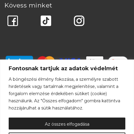
Kövess minket
Fontosnak tartjuk az adatok védelmét
A böngészési élmény fokozása, a személyre szabott
hirdetések vagy tartalmak megjelenítése, valamint a
forgalom elemzése érdekében sütiket (cookie)
használunk. Az "Összes elfogadom" gombra kattintva
hozzájárulhat a sütik használatához.
Az összes elfogadása