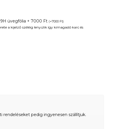
 9H üvegfólia + 7000 Ft
(
+
7000
Ft
)
te a kijelző széléig lenyúlik így kimagasló karc és
ti rendeléseket pedig ingyenesen szállítjuk.