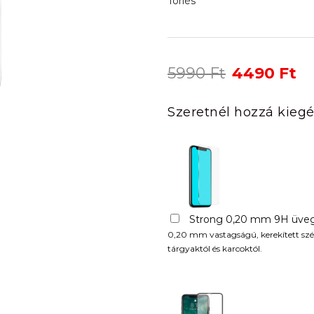
Törlés
Original
Cu
5990
Ft
4490
Ft
price
pr
was:
is:
Szeretnél hozzá kiegé
5990 Ft.
44
Strong 0,20 mm 9H üveg
0,20 mm vastagságú, kerekített szél
tárgyaktól és karcoktól.