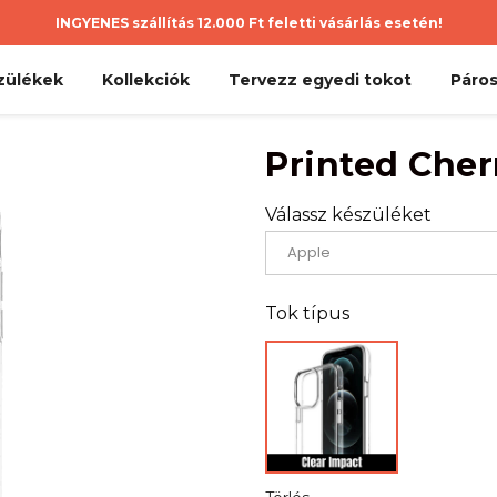
INGYENES szállítás 12.000 Ft feletti vásárlás esetén!
zülékek
Kollekciók
Tervezz egyedi tokot
Páros
Printed Cher
Válassz készüléket
Tok típus