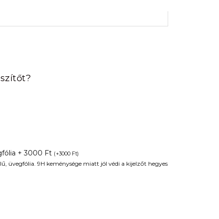
rrent
ice
szítőt?
90 Ft.
fólia + 3000 Ft
(
+
3000
Ft
)
ű, üvegfólia. 9H keménysége miatt jól védi a kijelzőt hegyes