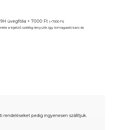
 9H üvegfólia + 7000 Ft
(
+
7000
Ft
)
te a kijelző széléig lenyúlik így kimagasló karc és
ti rendeléseket pedig ingyenesen szállítjuk.