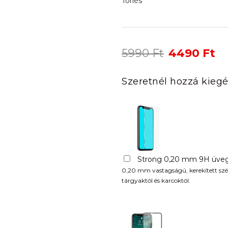
Törlés
Original
Cu
5990
Ft
4490
Ft
price
pr
was:
is:
Szeretnél hozzá kiegé
5990 Ft.
44
Strong 0,20 mm 9H üveg
0,20 mm vastagságú, kerekített szél
tárgyaktól és karcoktól.