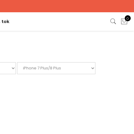
0
 tok