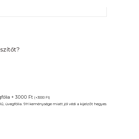
rrent
ice
szítőt?
90 Ft.
fólia + 3000 Ft
(
+
3000
Ft
)
ű, üvegfólia. 9H keménysége miatt jól védi a kijelzőt hegyes