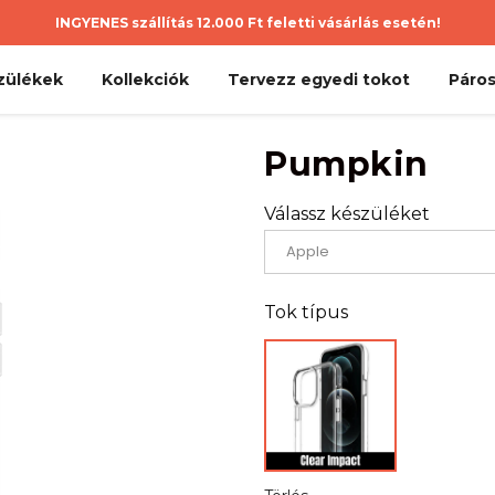
INGYENES szállítás 12.000 Ft feletti vásárlás esetén!
zülékek
Kollekciók
Tervezz egyedi tokot
Páros
Pumpkin
Válassz készüléket
Tok típus