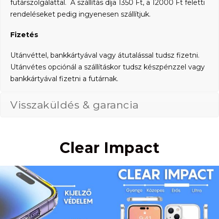
futárszolgálattal. A szállítás díja 1350 Ft, a 12000 Ft feletti
rendeléseket pedig ingyenesen szállítjuk.
Fizetés
Utánvéttel, bankkártyával vagy átutalással tudsz fizetni.
Utánvétes opciónál a szállításkor tudsz készpénzzel vagy
bankkártyával fizetni a futárnak.
Visszaküldés & garancia
Clear Impact